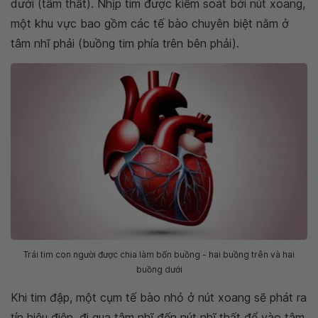
dưới (tâm thất). Nhịp tim được kiểm soát bởi nút xoang,
một khu vực bao gồm các tế bào chuyên biệt nằm ở
tâm nhĩ phải (buồng tim phía trên bên phải).
Trái tim con người được chia làm bốn buồng - hai buồng trên và hai
buồng dưới
Khi tim đập, một cụm tế bào nhỏ ở nút xoang sẽ phát ra
tín hiệu điện, đi qua tâm nhĩ đến nút nhĩ thất để vào tâm