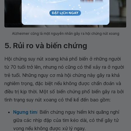
Alzheimer cũng là một nguyên nhân gây ra hội chứng nút xoang
5. Rủi ro và biến chứng
Hội chứng suy nút xoang khá phổ biến ở những người
từ 70 tuổi trở lên, nhưng nó cũng có thể xảy ra ở người
trẻ tuổi. Những nguy cơ mà hội chứng này gây ra khá
nghiêm trọng, đặc biệt nếu không được chẩn đoán và
điều trị kịp thời. Một số biến chứng phổ biến gây ra bởi
tình trạng suy nút xoang có thể kể đến bao gồm:
Ngưng tim
: Biến chứng nguy hiểm khi quãng nghỉ
giữa các nhịp đập của tim kéo dài, có thể gây tử
vong nếu không được xử lý ngay.