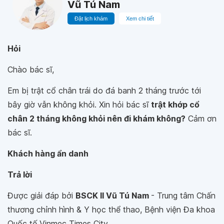
Vũ Tú Nam
Đặt lịch khám
Xem chi tiết
Hỏi
Chào bác sĩ,
Em bị trật cổ chân trái do đá banh 2 tháng trước tới
bây giờ vẫn không khỏi. Xin hỏi bác sĩ
trật khớp cổ
chân 2 tháng không khỏi nên đi khám không?
Cảm ơn
bác sĩ.
Khách hàng ẩn danh
Trả lời
Được giải đáp bởi
BSCK II Vũ Tú Nam
- Trung tâm Chấn
thương chỉnh hình & Y học thể thao, Bệnh viện Đa khoa
Quốc tế Vinmec Times City.