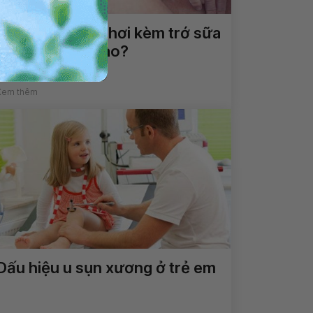
Khắc phục đầy hơi kèm trớ sữa
ở trẻ như thế nào?
Xem thêm
Dấu hiệu u sụn xương ở trẻ em