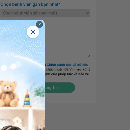
Chọn bệnh viện gần bạn nhất*
×
Nội dung cần tư vấn
Tôi đã đọc và đồng ý với
Chính sách bảo vệ dữ liệu
cá nhân của Vinmec
và chấp thuận để Vinmec xử lý
DLCN của tôi theo quy định của pháp luật về bảo vệ
DLCN.
*
Gửi thông tin