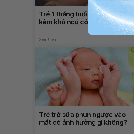
Trẻ 1 tháng tuổi nôn trớ sau ăn
kèm khó ngủ có sao không?
Xem thêm
Trẻ trớ sữa phun ngược vào
mắt có ảnh hưởng gì không?