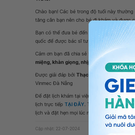
Chào bạn! Các bé trong độ tuổi này thường 
tăng cân bạn nên cho bé đi khám và được ch
Bạn có thể đưa bé đến tại các phòng khám,
quốc để được bác sĩ tư vấn thêm.
Cảm ơn bạn đã chia sẻ thắc mắc “
trẻ 1 thá
miệng, khàn giọng, nhịp thở không quá 60
Được giải đáp bởi
Thạc sĩ, Bác sĩ Vũ Quốc
Vinmec Đà Nẵng
Để đặt lịch khám tại viện, Quý khách vui lò
lịch trực tiếp
TẠI ĐÂY
. Tải và đặt lịch khám
lịch và đặt hẹn mọi lúc mọi nơi ngay trên ứn
Cập nhật: 22-07-2024