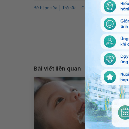
Bé bị ọc sữa
Trớ sữa
Giọng khàn
QnA
Nhi
Bài viết liên quan