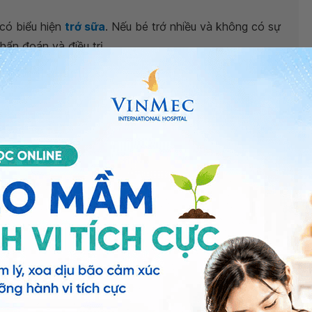
có biểu hiện
trớ sữa
. Nếu bé trớ nhiều và không có sự
ẩn đoán và điều trị.
 bệnh viện thuộc
Hệ thống Y tế Vinmec
trên toàn
ng tuổi xuất hiện dịch trắng và đọng sữa trong
 lần/phút có sao không?”
tới Vinmec. Trân trọng!
 Ánh
- Khoa Nhi - Sơ sinh - Bệnh viện Đa khoa Quốc tế
ng bấm số
HOTLINE
, đặt mua
GÓI DỊCH VỤ
hoặc đặt
 tự động trên ứng dụng My Vinmec để quản lý, theo dõi
g dụng.
Chia sẻ