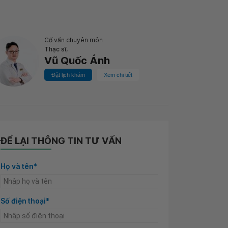
Cố vấn chuyên môn
Thạc sĩ,
Vũ Quốc Ánh
Đặt lịch khám
Xem chi tiết
ĐỂ LẠI THÔNG TIN TƯ VẤN
Họ và tên*
Số điện thoại*