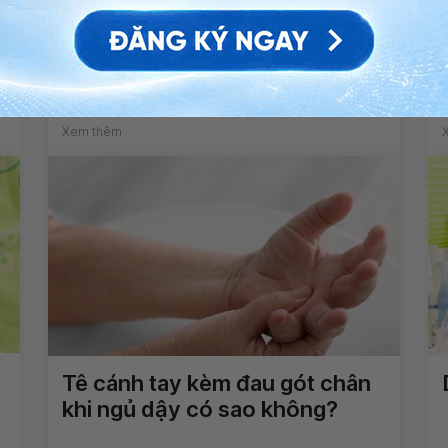
Tật nứt đốt sống gây ảnh
hưởng gì?
Xem thêm
Tê cánh tay kèm đau gót chân
khi ngủ dậy có sao không?