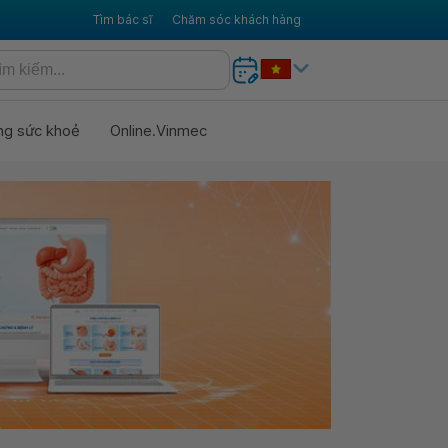
Tìm bác sĩ
Chăm sóc khách hàng
ng sức khoẻ
Online.Vinmec