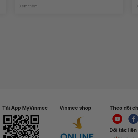
Xem thêm
Tải App MyVinmec
Vinmec shop
Theo dõi ch
Đối tác liên