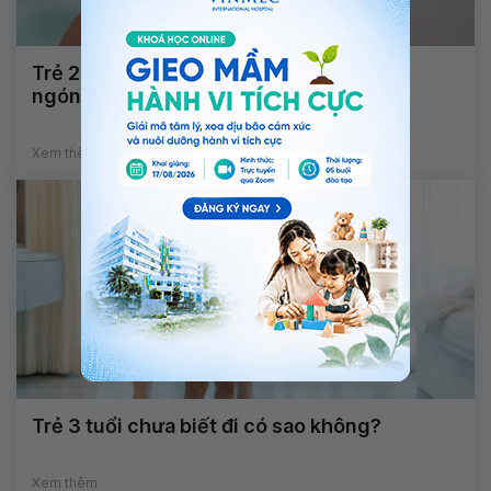
Trẻ 2 tháng tuổi không duỗi thẳng được
ngón cái là dấu hiệu bệnh gì?
Xem thêm
Trẻ 3 tuổi chưa biết đi có sao không?
Xem thêm