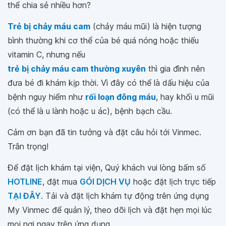
thể chia sẻ nhiều hơn?
Trẻ bị chảy máu cam
(chảy máu mũi) là hiện tượng
bình thường khi cơ thể của bé quá nóng hoặc thiếu
vitamin C, nhưng nếu
trẻ bị chảy máu cam thường xuyên
thì gia đình nên
đưa bé đi khám kịp thời. Vì đây có thể là dấu hiệu của
bệnh nguy hiểm như
rối loạn đông máu
, hay khối u mũi
(có thể là u lành hoặc u ác), bệnh bạch cầu.
Cảm ơn bạn đã tin tưởng và đặt câu hỏi tới Vinmec.
Trân trọng!
Để đặt lịch khám tại viện, Quý khách vui lòng bấm số
HOTLINE
, đặt mua
GÓI DỊCH VỤ
hoặc đặt lịch trực tiếp
TẠI ĐÂY
. Tải và đặt lịch khám tự động trên ứng dụng
My Vinmec để quản lý, theo dõi lịch và đặt hẹn mọi lúc
mọi nơi ngay trên ứng dụng.