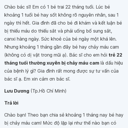
Chào bác sĩ! Em có 1 bé trai 22 tháng tuổi. Lúc bé
khoảng 1 tuổi bé hay sốt không rõ nguyên nhân, sau 1
ngày thì hết. Gia đình đã cho bé đi khám và kết luận bé
bị thiếu máu do thiếu sắt và phải uống bổ sung sắt,
canxi hàng ngày. Sức khoẻ của bé ngày một khá lên.
Nhưng khoảng 1 tháng gần đây bé hay chảy máu cam
(không có dị vật trong mũi ạ). Bác sĩ cho em hỏi
trẻ 22
tháng tuổi thường xuyên bị chảy máu cam
là dấu hiệu
của bệnh lý gì? Gia đình rất mong được sự tư vấn của
bác sĩ ạ. Em xin cảm ơn bác sĩ.
Lưu Dương
(Tp.Hồ Chí Minh)
Trả lời
Chào bạn! Theo bạn chia sẻ khoảng 1 tháng nay bé hay
bị chảy máu cam! Mức độ lặp lại như thế nào bạn có