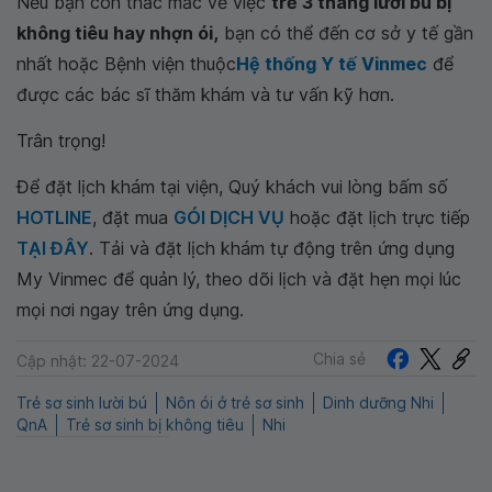
Nếu bạn còn thắc mắc về việc
trẻ 3 tháng lười bú bị
không tiêu hay nhợn ói,
bạn có thể đến cơ sở y tế gần
nhất hoặc Bệnh viện thuộc
Hệ thống Y tế Vinmec
để
được các bác sĩ thăm khám và tư vấn kỹ hơn.
Trân trọng!
Để đặt lịch khám tại viện, Quý khách vui lòng bấm số
HOTLINE
, đặt mua
GÓI DỊCH VỤ
hoặc đặt lịch trực tiếp
TẠI ĐÂY
. Tải và đặt lịch khám tự động trên ứng dụng
My Vinmec để quản lý, theo dõi lịch và đặt hẹn mọi lúc
mọi nơi ngay trên ứng dụng.
Chia sẻ
Cập nhật: 22-07-2024
Trẻ sơ sinh lười bú
Nôn ói ở trẻ sơ sinh
Dinh dưỡng Nhi
QnA
Trẻ sơ sinh bị không tiêu
Nhi