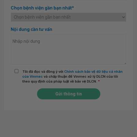
Chọn bệnh viện gần bạn nhất*
Nội dung cần tư vấn
Tôi đã đọc và đồng ý với
Chính sách bảo vệ dữ liệu cá nhân
của Vinmec
và chấp thuận để Vinmec xử lý DLCN của tôi
theo quy định của pháp luật về bảo vệ DLCN.
*
Gửi thông tin