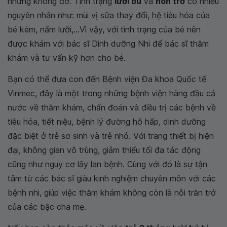
nhưng không đỡ. Tình trạng
lười bú
và
nôn trớ
có nhiều
nguyên nhân như: mùi vị sữa thay đổi, hệ tiêu hóa của
bé kém, nấm lưỡi,...Vì vậy, với tình trạng của bé nên
được khám với bác sĩ Dinh dưỡng Nhi để bác sĩ thăm
khám và tư vấn kỹ hơn cho bé.
Bạn có thể đưa con đến Bệnh viện Đa khoa Quốc tế
Vinmec, đây là một trong những bệnh viện hàng đầu cả
nước về thăm khám, chẩn đoán và điều trị các bệnh về
tiêu hóa, tiết niệu, bệnh lý đường hô hấp, dinh dưỡng
đặc biệt ở trẻ sơ sinh và trẻ nhỏ. Với trang thiết bị hiện
đại, không gian vô trùng, giảm thiểu tối đa tác động
cũng như nguy cơ lây lan bệnh. Cùng với đó là sự tận
tâm từ các bác sĩ giàu kinh nghiệm chuyên môn với các
bệnh nhi, giúp việc thăm khám không còn là nỗi trăn trở
của các bậc cha mẹ.