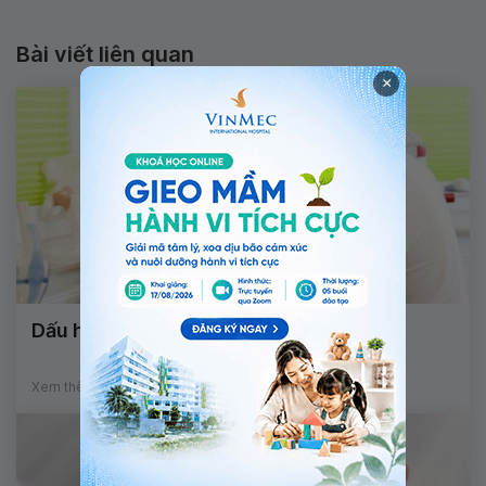
Bài viết liên quan
×
Dấu hiệu u sụn xương ở trẻ em
Xem thêm