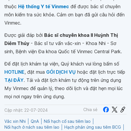
thuộc
Hệ thống Y tế Vinmec
để được bác sĩ chuyên
môn kiểm tra sức khỏe. Cảm ơn bạn đã gửi câu hỏi đến
Vinmec.
Được giải đáp bởi
Bác sĩ chuyên khoa II Huỳnh Thị
Diễm Thúy
- Bác sĩ tư vấn vắc-xin - Khoa Nhi - Sơ
sinh, Bệnh viện Đa khoa Quốc tế Vinmec Central Park.
Để đặt lịch khám tại viện, Quý khách vui lòng bấm số
HOTLINE
, đặt mua
GÓI DỊCH VỤ
hoặc đặt lịch trực tiếp
TẠI ĐÂY
. Tải và đặt lịch khám tự động trên ứng dụng
My Vinmec để quản lý, theo dõi lịch và đặt hẹn mọi lúc
mọi nơi ngay trên ứng dụng.
Chia sẻ
Cập nhật: 22-07-2024
Vắc xin Nhi
QnA
Nổi hạch cổ sau tiêm lao
Nổi hạch ở nách sau tiêm lao
Hạch phản ứng sau tiêm BCG