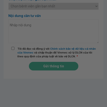
Nội dung cần tư vấn
Tôi đã đọc và đồng ý với
Chính sách bảo vệ dữ liệu cá nhân
của Vinmec
và chấp thuận để Vinmec xử lý DLCN của tôi
theo quy định của pháp luật về bảo vệ DLCN.
*
Gửi thông tin