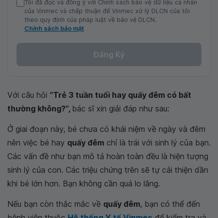
Tôi đã đọc và đồng ý với Chính sách bảo vệ dữ liệu cá nhân
của Vinmec và chấp thuận để Vinmec xử lý DLCN của tôi
theo quy định của pháp luật về bảo vệ DLCN.
Chính sách bảo mật
Đăng Ký
Với câu hỏi
“Trẻ 3 tuần tuổi hay quấy đêm có bất
thường không?”,
bác sĩ xin giải đáp như sau:
Ở giai đoạn này, bé chưa có khái niệm về ngày và đêm
nên việc bé hay
quấy đêm
chỉ là trái với sinh lý của bạn.
Các vấn đề như bạn mô tả hoàn toàn đều là hiện tượng
sinh lý của con. Các triệu chứng trên sẽ tự cải thiện dần
khi bé lớn hơn. Bạn không cần quá lo lắng.
Nếu bạn còn thắc mắc về
quấy đêm
, bạn có thể đến
bệnh viện thuộc
Hệ thống Y tế Vinmec
để kiểm tra và