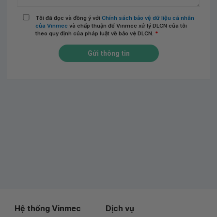
Tôi đã đọc và đồng ý với
Chính sách bảo vệ dữ liệu cá nhân
của Vinmec
và chấp thuận để Vinmec xử lý DLCN của tôi
theo quy định của pháp luật về bảo vệ DLCN.
*
Gửi thông tin
Hệ thống Vinmec
Dịch vụ