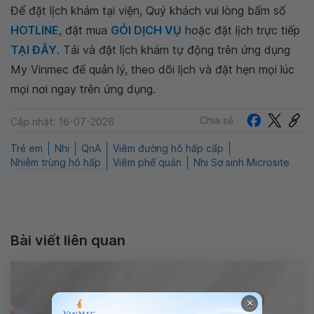
Để đặt lịch khám tại viện, Quý khách vui lòng bấm số
HOTLINE
, đặt mua
GÓI DỊCH VỤ
hoặc đặt lịch trực tiếp
TẠI ĐÂY
. Tải và đặt lịch khám tự động trên ứng dụng
My Vinmec để quản lý, theo dõi lịch và đặt hẹn mọi lúc
mọi nơi ngay trên ứng dụng.
Chia sẻ
Cập nhật: 16-07-2026
Trẻ em
Nhi
QnA
Viêm đường hô hấp cấp
Nhiễm trùng hô hấp
Viêm phế quản
Nhi Sơ sinh Microsite
Bài viết liên quan
×