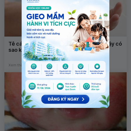
Tê cánh tay kèm đau gót chân khi ngủ dậy có
sao không?
Xem thêm