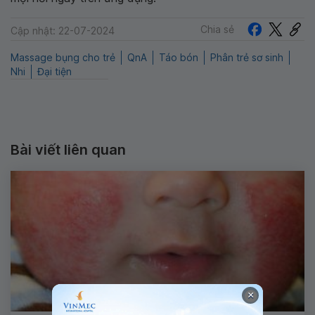
Chia sẻ
Cập nhật: 22-07-2024
Massage bụng cho trẻ
QnA
Táo bón
Phân trẻ sơ sinh
Nhi
Đại tiện
Bài viết liên quan
×