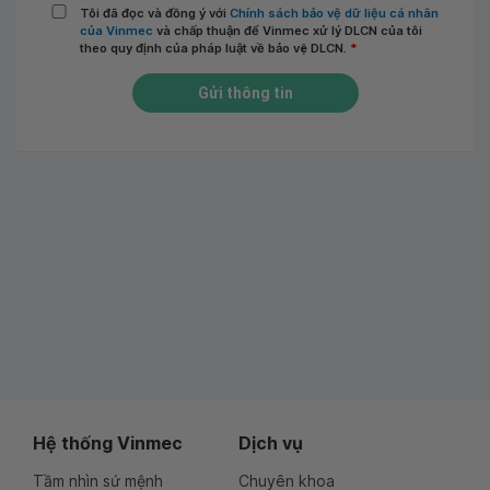
Tôi đã đọc và đồng ý với
Chính sách bảo vệ dữ liệu cá nhân
của Vinmec
và chấp thuận để Vinmec xử lý DLCN của tôi
theo quy định của pháp luật về bảo vệ DLCN.
*
Gửi thông tin
Hệ thống Vinmec
Dịch vụ
Tầm nhìn sứ mệnh
Chuyên khoa