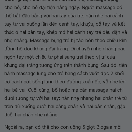
cho bé, cho bé đại tiện hàng ngày. Người massage có
thể bắt đầu bằng với hai tay của trẻ: nắn nhẹ hai cánh
tay từ vai xuống lần đến cánh tay, khuỷu, cổ tay và kết
thúc ở hai bàn tay, khép mở hai cánh tay trẻ đều đặn và
nhẹ nhàng. Massage bụng trẻ bị táo bón theo chiều kim
đồng hồ dọc khung đại tràng. Di chuyển nhẹ nhàng các
ngón tay một chiều từ phải sang trái theo vị trí của
khung đại tràng tương ứng trên thành bụng. Sau đó, tiến
hành massage lưng cho trẻ bằng cách vuốt dọc 2 khối
cơ cạnh cột sống lưng theo đường xoắn ốc, vỗ nhẹ lên
hai bả vai. Cuối cùng, bố hoặc mẹ cần massage hai chi
dưới tương tự với hai tay: nắn nhẹ nhàng hai chân trẻ từ
trên đùi xuống dưới hai cẳng chân và hai bàn chân, gập
duỗi hai chân nhẹ nhàng.
Ngoài ra, bạn có thể cho con uống 5 giọt Biogaia mỗi