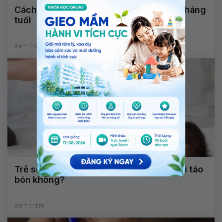
Cách điều trị bệnh viêm da cơ địa trẻ 3 tháng
tuổi
Xem thêm
Trẻ sơ sinh đi ngoài 4-5 ngày/lần có phải táo
bón không?
Xem thêm