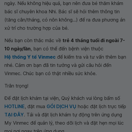
ngày. Nếu không hiệu quả, bạn nên đưa bé thăm khám
bác sĩ chuyên khoa Nhi. Bác sĩ sẽ hỏi thêm thông tin
(tăng cân/tháng, có nôn không...) để ra đưa phương án
xử trí cho trường hợp của bé.
Nếu bạn còn thắc mắc về
trẻ 4 tháng tuổi đi ngoài 7-
10 ngày/lần
, bạn có thể đến bệnh viện thuộc
Hệ thống Y tế Vinmec
để kiểm tra và tư vấn thêm bạn
nhé. Cảm ơn bạn đã tin tưởng và gửi câu hỏi đến
Vinmec. Chúc bạn có thật nhiều sức khỏe.
Trân trọng!
Để đặt lịch khám tại viện, Quý khách vui lòng bấm số
HOTLINE
, đặt mua
GÓI DỊCH VỤ
hoặc đặt lịch trực tiếp
TẠI ĐÂY
. Tải và đặt lịch khám tự động trên ứng dụng
My Vinmec để quản lý, theo dõi lịch và đặt hẹn mọi lúc
mọi nơi ngay trên ứng dụng.