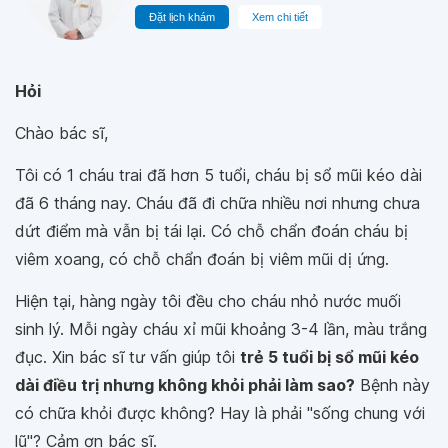
Đặt lịch khám
Xem chi tiết
Hỏi
Chào bác sĩ,
Tôi có 1 cháu trai đã hơn 5 tuổi, cháu bị sổ mũi kéo dài
đã 6 tháng nay. Cháu đã đi chữa nhiều nơi nhưng chưa
dứt điểm mà vẫn bị tái lại. Có chỗ chẩn đoán cháu bị
viêm xoang, có chỗ chẩn đoán bị viêm mũi dị ứng.
Hiện tại, hàng ngày tôi đều cho cháu nhỏ nước muối
sinh lý. Mỗi ngày cháu xỉ mũi khoảng 3-4 lần, màu trắng
đục. Xin bác sĩ tư vấn giúp tôi
trẻ 5 tuổi bị sổ mũi kéo
dài điều trị nhưng không khỏi phải làm sao?
Bệnh này
có chữa khỏi được không? Hay là phải "sống chung với
lũ"? Cảm ơn bác sĩ.