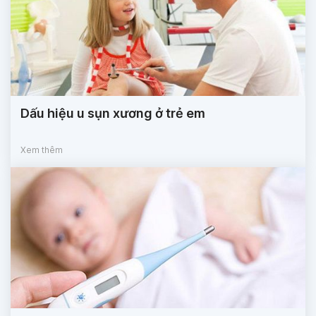
Dấu hiệu u sụn xương ở trẻ em
Xem thêm