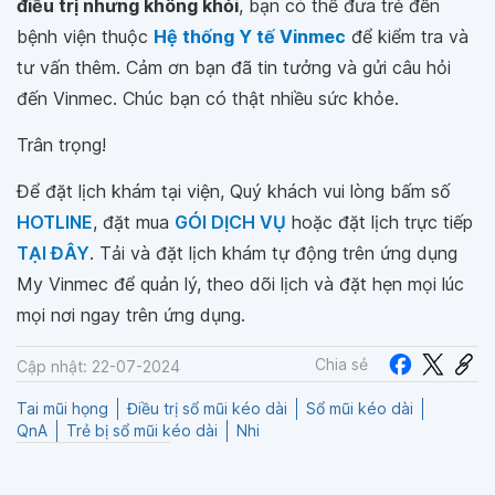
điều trị nhưng không khỏi
, bạn có thể đưa trẻ đến
bệnh viện thuộc
Hệ thống Y tế Vinmec
để kiểm tra và
tư vấn thêm. Cảm ơn bạn đã tin tưởng và gửi câu hỏi
đến Vinmec. Chúc bạn có thật nhiều sức khỏe.
Trân trọng!
Để đặt lịch khám tại viện, Quý khách vui lòng bấm số
HOTLINE
, đặt mua
GÓI DỊCH VỤ
hoặc đặt lịch trực tiếp
TẠI ĐÂY
. Tải và đặt lịch khám tự động trên ứng dụng
My Vinmec để quản lý, theo dõi lịch và đặt hẹn mọi lúc
mọi nơi ngay trên ứng dụng.
Chia sẻ
Cập nhật: 22-07-2024
Tai mũi họng
Điều trị sổ mũi kéo dài
Sổ mũi kéo dài
QnA
Trẻ bị sổ mũi kéo dài
Nhi