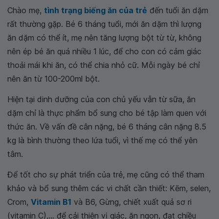
Chào mẹ,
tình trạng biếng ăn của trẻ
đến tuổi ăn dặm
rất thường gặp. Bé 6 tháng tuổi, mới ăn dặm thì lượng
ăn dặm có thể ít, mẹ nên tăng lượng bột từ từ, không
nên ép bé ăn quá nhiều 1 lúc, để cho con có cảm giác
thoải mái khi ăn, có thể chia nhỏ cữ. Mỗi ngày bé chỉ
nên ăn từ 100-200ml bột.
Hiện tại dinh dưỡng của con chủ yếu vẫn từ sữa, ăn
dặm chỉ là thực phẩm bổ sung cho bé tập làm quen với
thức ăn. Về vấn đề cân nặng, bé 6 tháng cân nặng 8.5
kg là bình thường theo lứa tuổi, vì thế mẹ có thể yên
tâm.
Để tốt cho sự phát triển của trẻ, mẹ cũng có thể tham
khảo và bổ sung thêm các vi chất cần thiết: Kẽm, selen,
Crom,
Vitamin B1
và B6, Gừng, chiết xuất quả sơ ri
(vitamin C),... để cải thiện vị giác, ăn ngon, đạt chiều