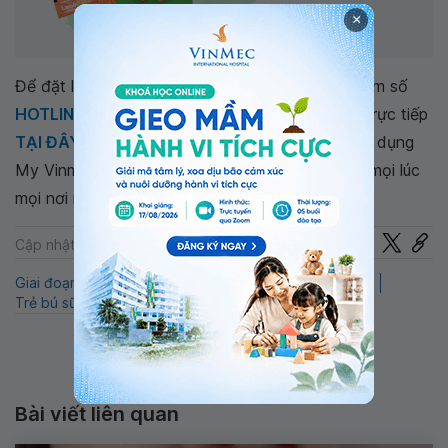
×
Để đặt lịch khám tại viện, Quý khách vui lòng bấm số
HOTLINE
, đặt mua
GÓI DỊCH VỤ
hoặc đặt lịch trực tiếp
TẠI ĐÂY
. Tải và đặt lịch khám tự động trên ứng dụng
My Vinmec để quản lý, theo dõi lịch và đặt hẹn mọi lúc
mọi nơi ngay trên ứng dụng.
Chia sẻ
Cập nhật: 22-07-2024
Giai đoạn trẻ ăn dặm
Trẻ biếng ăn
LaminKid
QnA
Trẻ bú sữa mẹ
Nhi
Trẻ bú sữa công thức
Bài viết liên quan