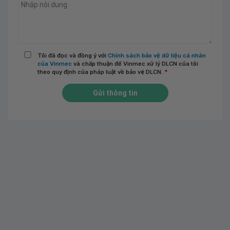
Tôi đã đọc và đồng ý với
Chính sách bảo vệ dữ liệu cá nhân
của Vinmec
và chấp thuận để Vinmec xử lý DLCN của tôi
theo quy định của pháp luật về bảo vệ DLCN.
*
Gửi thông tin