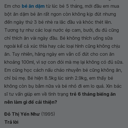
Em cho
bé ăn dặm
từ lúc bé 5 tháng, mới đầu em mua
bột ăn dặm bé ăn rất ngon còn không kịp đút nhưng
đến ngày thứ 3 bé nhè ra lắc đầu và khóc thét lên.
Tương tự như các loại nước ép cam, bưởi, đu đủ cũng
chỉ thích ăn vài ngày đầu. Bé không thích uống sữa
ngoài kể cả xúc thìa hay các loại hình cũng không chịu
ăn. Tuy nhiên, hằng ngày em vẫn cố đút cho con ăn
khoảng 100ml, vì sợ con đói mà mẹ lại không có đủ sữa.
Em cũng học cách nấu cháo nhuyễn bé cũng không ăn,
chỉ bú mẹ. Bé hiện 8.5kg lúc sinh 2.9kg, em thấy bé
không còn bụ bẫm nữa và bé nhỏ đi em lo quá. Xin bác
sĩ tư vấn giúp em về tình trạng
trẻ 6 tháng biếng ăn
nên làm gì để cải thiện?
Đỗ Thị Yến Như
(1995)
Trả lời