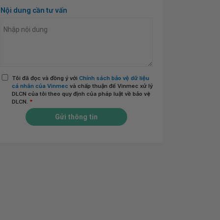
Nội dung cần tư vấn
Tôi đã đọc và đồng ý với
Chính sách bảo vệ dữ liệu
cá nhân của Vinmec
và chấp thuận để Vinmec xử lý
DLCN của tôi theo quy định của pháp luật về bảo vệ
DLCN.
*
Gửi thông tin