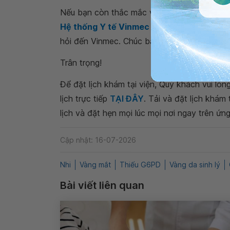
Nếu bạn còn thắc mắc về
trẻ 6 tuần tuổi b
Hệ thống Y tế Vinmec
để kiểm tra và tư vấ
hỏi đến Vinmec. Chúc bạn có thật nhiều sức
Trân trọng!
Để đặt lịch khám tại viện, Quý khách vui lò
lịch trực tiếp
TẠI ĐÂY
. Tải và đặt lịch khám
lịch và đặt hẹn mọi lúc mọi nơi ngay trên ứn
Cập nhật: 16-07-2026
Nhi
Vàng mắt
Thiếu G6PD
Vàng da sinh lý
Bài viết liên quan