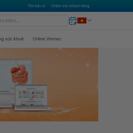
Tìm bác sĩ
Chăm sóc khách hàng
ng sức khoẻ
Online.Vinmec