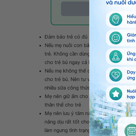
Đảm bảo trẻ có đủ dinh dưỡng thông q
Nếu mẹ nuôi con bằng sữa mẹ, nên cho t
trẻ. Không cần dùng sữa công thức hoặc
cho trẻ bú ngay cả khi trẻ đang ngủ
Nếu mẹ không thể cho con bú sữa mẹ vì 
cho trẻ bú. Nên tư vấn với bác sĩ, nếu 
nhiều sữa công thức
Mẹ nên giữ ấm cho trẻ hàng ngày. Đồng t
thân thể cho trẻ
Mẹ nên lưu ý tắm nắng đúng cách, đủ giờ
nắng dịu rất tốt cho bệnh lý vàng da. 
làm ngưng tình trạng vàng da kéo dài và 