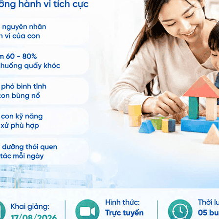
Đăng Ký
ua sữa mẹ
rẻ bú thường xuyên. Điều này giúp làm sáng làn da
 nước lọc thay thế. Mẹ nên đánh thức trẻ dậy để
chưa có sữa kịp thời, có thể chọn sữa công thức
mẹ quan tâm đến việc trẻ đang dùng quá ít hoặc quá
hời, mẹ nên chú ý trong việc chăm sóc rốn, vệ sinh
 cho trẻ vào buổi sáng sớm và xế chiều, lúc ánh
Tắm nắng không thể khỏi bệnh nhưng sẽ là tác nhân
diễn tiến xấu.