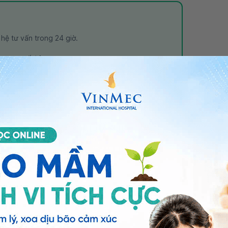
n hệ tư vấn trong 24 giờ.
Số điện thoại
*
ảo vệ dữ liệu cá nhân của Vinmec và chấp thuận để
nh của pháp luật về bảo vệ DLCN.