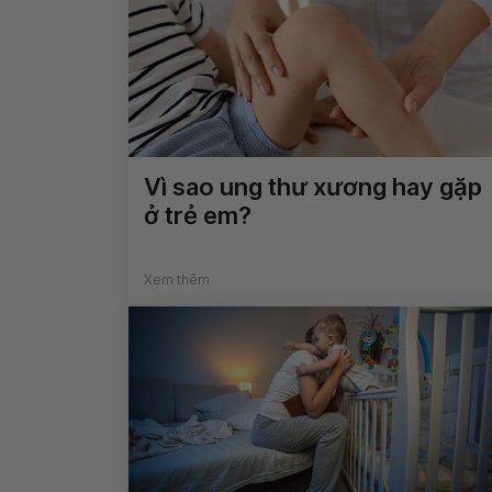
Vì sao ung thư xương hay gặp
ở trẻ em?
Xem thêm