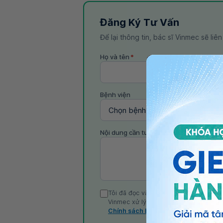
Đăng Ký Tư Vấn
Để lại thông tin, bác sĩ Vinmec sẽ liê
Họ và tên
*
Bệnh viện
Nội dung cần tư vấn
Tôi đã đọc và đồng ý với Chính sách b
Vinmec xử lý DLCN của tôi theo quy đị
Chính sách bảo mật