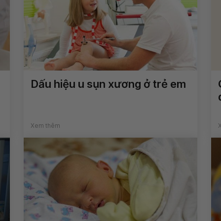
Dấu hiệu u sụn xương ở trẻ em
Xem thêm