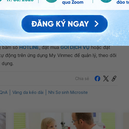
ị vàng da
, bạn có thể đến bệnh viện thuộc
n thêm bạn nhé. Cảm ơn bạn đã tin tưởng và gửi câu
 khỏe.
ng bấm số
HOTLINE
, đặt mua
GÓI DỊCH VỤ
hoặc đặt
 tự động trên ứng dụng My Vinmec để quản lý, theo dõi
g dụng.
Chia sẻ
QnA
Vàng da kéo dài
Nhi Sơ sinh Microsite