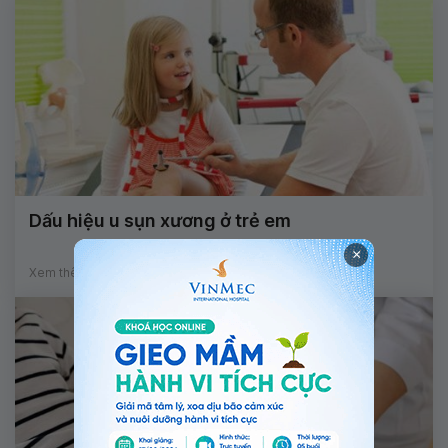
Dấu hiệu u sụn xương ở trẻ em
×
Xem thêm