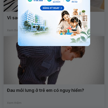
Vì sao ung thư xương hay gặp ở trẻ em?
Xem thêm
Đau mỏi lưng ở trẻ em có nguy hiểm?
Xem thêm