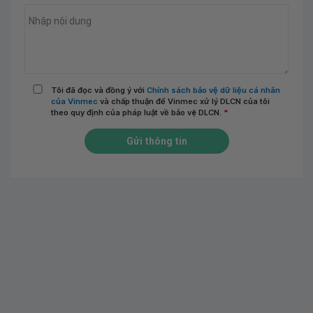
Tôi đã đọc và đồng ý với
Chính sách bảo vệ dữ liệu cá nhân
của Vinmec
và chấp thuận để Vinmec xử lý DLCN của tôi
theo quy định của pháp luật về bảo vệ DLCN.
*
Gửi thông tin