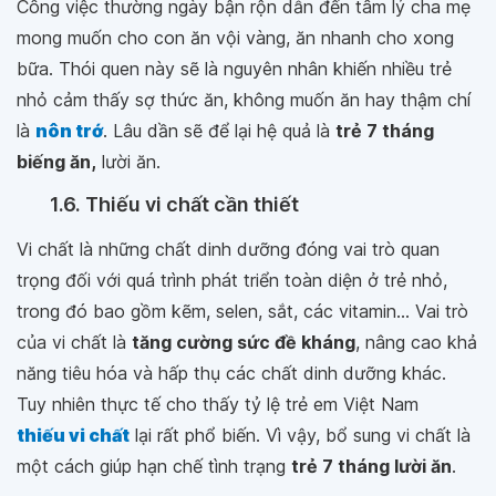
Công việc thường ngày bận rộn dẫn đến tâm lý cha mẹ
mong muốn cho con ăn vội vàng, ăn nhanh cho xong
bữa. Thói quen này sẽ là nguyên nhân khiến nhiều trẻ
nhỏ cảm thấy sợ thức ăn, không muốn ăn hay thậm chí
là
nôn trớ
. Lâu dần sẽ để lại hệ quả là
trẻ 7 tháng
biếng ăn,
lười ăn.
1.6. Thiếu vi chất cần thiết
Vi chất là những chất dinh dưỡng đóng vai trò quan
trọng đối với quá trình phát triển toàn diện ở trẻ nhỏ,
trong đó bao gồm kẽm, selen, sắt, các vitamin... Vai trò
của vi chất là
tăng cường sức đề kháng
, nâng cao khả
năng tiêu hóa và hấp thụ các chất dinh dưỡng khác.
Tuy nhiên thực tế cho thấy tỷ lệ trẻ em Việt Nam
thiếu vi chất
lại rất phổ biến. Vì vậy, bổ sung vi chất là
một cách giúp hạn chế tình trạng
trẻ 7 tháng lười ăn
.