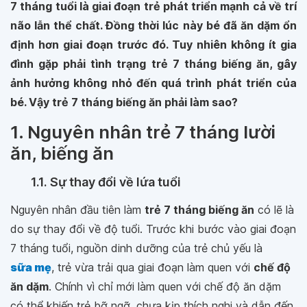
7 tháng tuổi là giai đoạn trẻ phát triển mạnh cả về trí
não lẫn thể chất. Đồng thời lúc này bé đã ăn dặm ổn
định hơn giai đoạn trước đó. Tuy nhiên không ít gia
đình gặp phải tình trạng trẻ 7 tháng biếng ăn, gây
ảnh hưởng không nhỏ đến quá trình phát triển của
bé. Vậy trẻ 7 tháng biếng ăn phải làm sao?
1. Nguyên nhân trẻ 7 tháng lười
ăn, biếng ăn
1.1. Sự thay đổi về lứa tuổi
Nguyên nhân đầu tiên làm
trẻ 7 tháng biếng ăn
có lẽ là
do sự thay đổi về độ tuổi. Trước khi bước vào giai đoạn
7 tháng tuổi, nguồn dinh dưỡng của trẻ chủ yếu là
sữa mẹ
, trẻ vừa trải qua giai đoạn làm quen với
chế độ
ăn dặm
. Chính vì chỉ mới làm quen với chế độ ăn dặm
có thể khiến trẻ bỡ ngỡ, chưa kịp thích nghi và dẫn đến