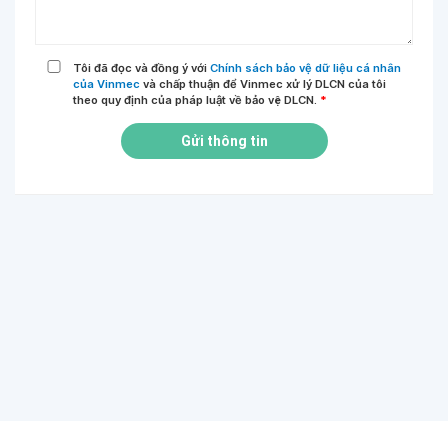
Tôi đã đọc và đồng ý với
Chính sách bảo vệ dữ liệu cá nhân
của Vinmec
và chấp thuận để Vinmec xử lý DLCN của tôi
theo quy định của pháp luật về bảo vệ DLCN.
*
Gửi thông tin