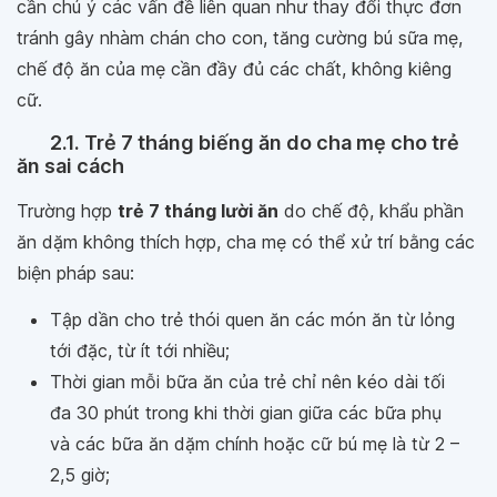
cần chú ý các vấn đề liên quan như thay đổi thực đơn
tránh gây nhàm chán cho con, tăng cường bú sữa mẹ,
chế độ ăn của mẹ cần đầy đủ các chất, không kiêng
cữ.
2.1. Trẻ 7 tháng biếng ăn do cha mẹ cho trẻ
ăn sai cách
Trường hợp
trẻ 7 tháng lười ăn
do chế độ, khẩu phần
ăn dặm không thích hợp, cha mẹ có thể xử trí bằng các
biện pháp sau:
Tập dần cho trẻ thói quen ăn các món ăn từ lỏng
tới đặc, từ ít tới nhiều;
Thời gian mỗi bữa ăn của trẻ chỉ nên kéo dài tối
đa 30 phút trong khi thời gian giữa các bữa phụ
và các bữa ăn dặm chính hoặc cữ bú mẹ là từ 2 –
2,5 giờ;