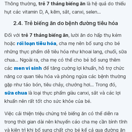
Thông thường,
trẻ 7 tháng biếng ăn
là hệ quả do thiếu
hụt các vitamin D, A, kẽm, sắt, canxi, selen...
2.4. Trẻ biếng ăn do bệnh đường tiêu hóa
Đối với
trẻ 7 tháng biếng ăn
, lười ăn do hấp thụ kém
hoặc
rối loạn tiêu hóa
, cha mẹ nên bổ sung cho bé
những thực phẩm dễ tiêu hóa như khoai lang, chuối, sữa
chua... Ngoài ra, cha mẹ có thể cho bé bổ sung thêm
các
men vi sinh
để tăng cường lợi khuẩn, hỗ trợ chức
năng cơ quan tiêu hóa và phòng ngừa các bệnh thường
gặp như táo bón, tiêu chảy, chướng hơi... Trong đó,
sữa chua
là loại thực phẩm giàu canxi, sắt và các lợi
khuẩn nên rất tốt cho sức khỏe của bé.
Việc cải thiện triệu chứng trẻ biếng ăn có thể diễn ra
trong thời gian dài nên khuyến cáo cha mẹ cần bình tĩnh
và kiên trì khi bổ sung chất cho bé kể cả qua đường ăn