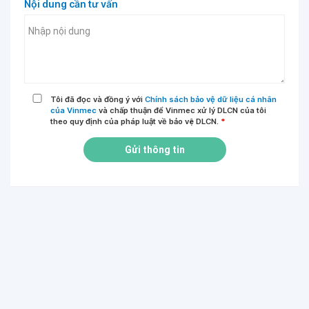
Nội dung cần tư vấn
Tôi đã đọc và đồng ý với
Chính sách bảo vệ dữ liệu cá nhân
của Vinmec
và chấp thuận để Vinmec xử lý DLCN của tôi
theo quy định của pháp luật về bảo vệ DLCN.
*
Gửi thông tin