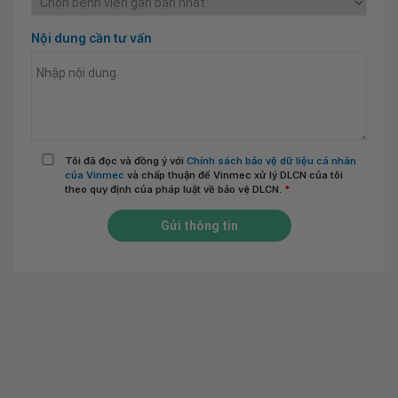
Nội dung cần tư vấn
Tôi đã đọc và đồng ý với
Chính sách bảo vệ dữ liệu cá nhân
của Vinmec
và chấp thuận để Vinmec xử lý DLCN của tôi
theo quy định của pháp luật về bảo vệ DLCN.
*
Gửi thông tin