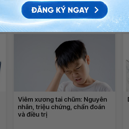
Dấu hiệu u sụn xương ở trẻ em
Xem thêm
Viêm xương tai chũm: Nguyên
nhân, triệu chứng, chẩn đoán
và điều trị