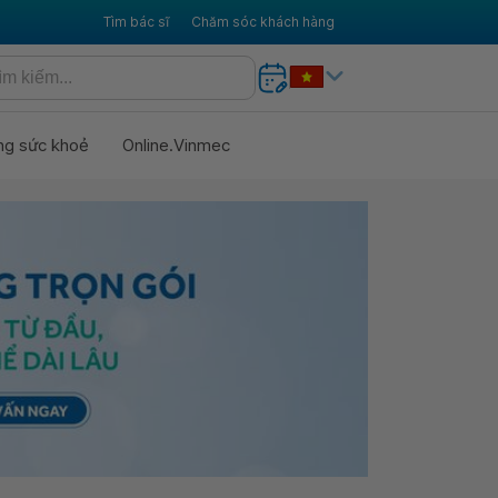
Tìm bác sĩ
Chăm sóc khách hàng
ng sức khoẻ
Online.Vinmec