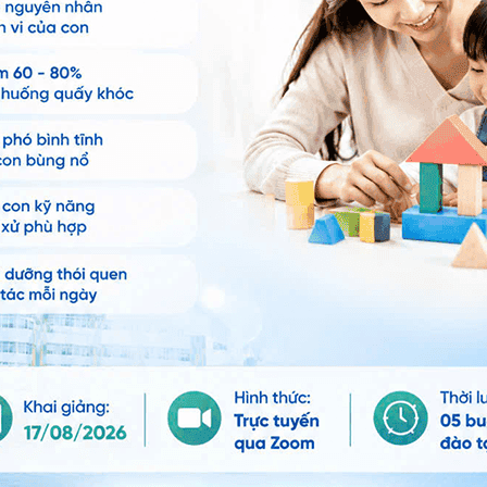
Chia sẻ
Viêm màng não
Não úng thủy