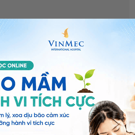
có chữa được không?
”, bác sĩ xin giải đáp như sau:
 thuốc, đủ thời gian sẽ không để lại di chứng. Nếu điều
u có thể dẫn đến các biến chứng như: tụ mủ, áp xe não,
êm màng não
, bạn có thể đến bệnh viện thuộc
n thêm. Cảm ơn bạn đã tin tưởng và gửi câu hỏi đến
ng bấm số
HOTLINE
, đặt mua
GÓI DỊCH VỤ
hoặc đặt
 tự động trên ứng dụng My Vinmec để quản lý, theo dõi
g dụng.