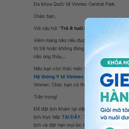
Đa khoa Quốc tế Vinmec Central Park.
Chào bạn,
Với câu hỏi “
Trẻ 8 tuổi bị viêm màng não 
Viêm màng não nếu được điều trị sớm, đủ liều
trị trễ hoặc không đúng thuốc, không đủ liề
não úng thủy,...
Nếu bạn còn thắc mắc về
trẻ 8 tuổi bị vi
Hệ thống Y tế Vinmec
để kiểm tra và tư vấ
Vinmec. Chúc bạn có thật nhiều sức khỏe.
Trân trọng!
Để đặt lịch khám tại viện, Quý khách vui lò
lịch trực tiếp
TẠI ĐÂY
. Tải và đặt lịch khám
lịch và đặt hẹn mọi lúc mọi nơi ngay trên ứn