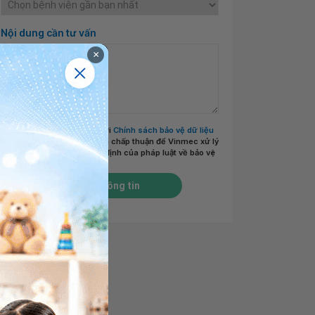
Nội dung cần tư vấn
×
Tôi đã đọc và đồng ý với
Chính sách bảo vệ dữ liệu
cá nhân của Vinmec
và chấp thuận để Vinmec xử lý
DLCN của tôi theo quy định của pháp luật về bảo vệ
DLCN.
*
Gửi thông tin