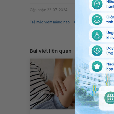
Cập nhật: 22-07-2024
Trẻ mắc viêm màng não
QnA
Nhi
Áp xe não
Bài viết liên quan