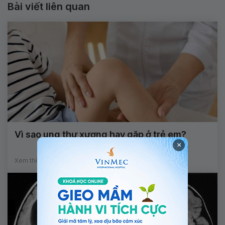
Bài viết liên quan
Vì sao ung thư xương hay gặp ở trẻ em?
×
Xem thêm