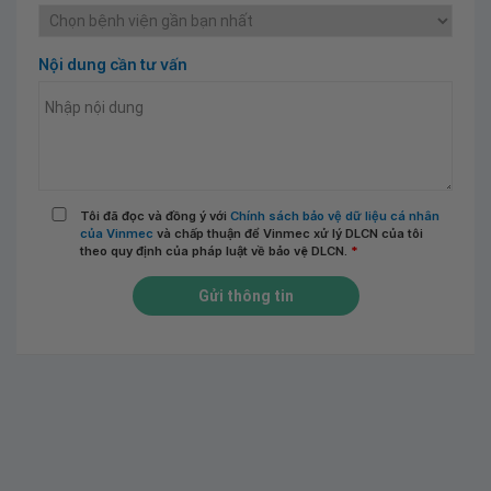
Nội dung cần tư vấn
Tôi đã đọc và đồng ý với
Chính sách bảo vệ dữ liệu cá nhân
của Vinmec
và chấp thuận để Vinmec xử lý DLCN của tôi
theo quy định của pháp luật về bảo vệ DLCN.
*
Gửi thông tin