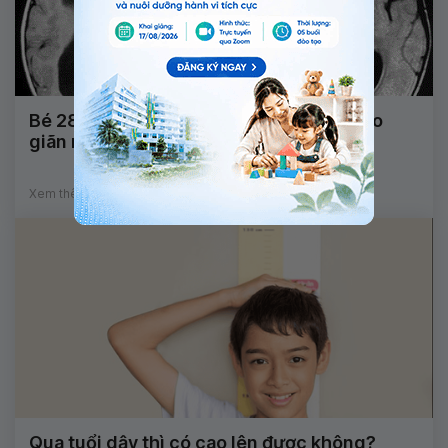
Bé 28 tháng chưa nói và đi đứng được do
giãn não thất nên điều trị thế nào?
Xem thêm
Qua tuổi dậy thì có cao lên được không?