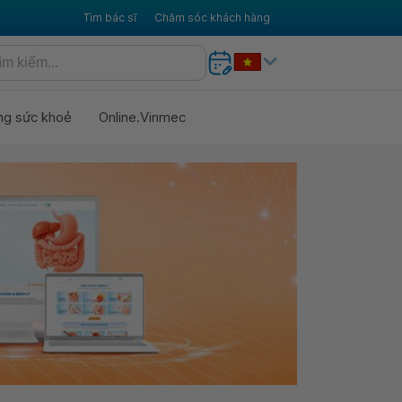
Tìm bác sĩ
Chăm sóc khách hàng
ng sức khoẻ
Online.Vinmec