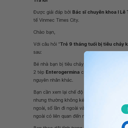
Trả lời
Được giải đáp bởi
Bác sĩ chuyên khoa I Lê
tế Vinmec Times City.
Chào bạn,
Với câu hỏi “
Trẻ 9 tháng tuổi bị tiêu chảy 
sau:
Bé nhà bạn bị tiêu chảy khi mọc răng, bạn 
2 tép
Enterogermina
của bé không gây ảnh
nguyên nhân khác.
Bạn cần xem lại chế độ ăn của bé như thế nà
nhưng thường không kéo dài. Bạn xem lại vi
ngoài, số lần đi ngoài và lượng phân mỗi lần 
ngoài có liên quan đến nhiễm khuẩn ở bé hay