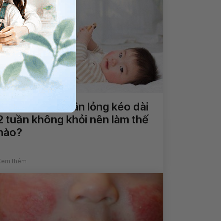
Trẻ đi ngoài phân lỏng kéo dài
2 tuần không khỏi nên làm thế
nào?
Xem thêm