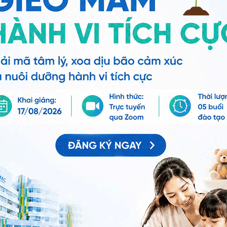
hướng dẫn, nếu tình trạng của bé không đỡ, bạn cần đứa
 tư vấn cụ thể.
bị tiêu chảy khi mọc răng
, bạn có thể đến bệnh viện
 tư vấn thêm. Cảm ơn bạn đã tin tưởng và gửi câu hỏi
e.
ng bấm số
HOTLINE
, đặt mua
GÓI DỊCH VỤ
hoặc đặt
 tự động trên ứng dụng My Vinmec để quản lý, theo dõi
g dụng.
Chia sẻ
ọc răng
Trẻ tiêu chảy