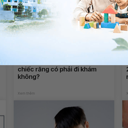
Trẻ 13 tháng tuổi chỉ mọc 1
chiếc răng có phải đi khám
không?
Xem thêm