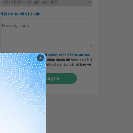
Nội dung cần tư vấn
Tôi đã đọc và đồng ý với
Chính sách bảo vệ dữ liệu
×
cá nhân của Vinmec
và chấp thuận để Vinmec xử lý
DLCN của tôi theo quy định của pháp luật về bảo vệ
DLCN.
*
Gửi thông tin