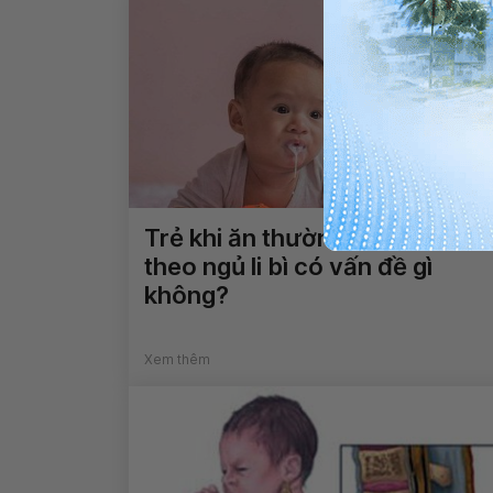
Trẻ khi ăn thường nôn trớ kèm
theo ngủ li bì có vấn đề gì
không?
Xem thêm