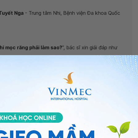
 Tuyết Nga
- Trung tâm Nhi, Bệnh viện Đa khoa Quốc
khi mọc răng phải làm sao?
”, bác sĩ xin giải đáp như
có cho bé uống 2 tép Enterogermina. Việc cho bé uống
 hưởng đến sức khỏe, việc
bé ngủ li bì
có thể do
o, vì thường khi bé mọc răng có thể đi phân hơi nát
ệc bổ sung dung dịch Oresol cho bé sau những lần đi
đi ngoài của bé, vấn đề mất nước khi đi ngoài ở bé, đi
 không,...