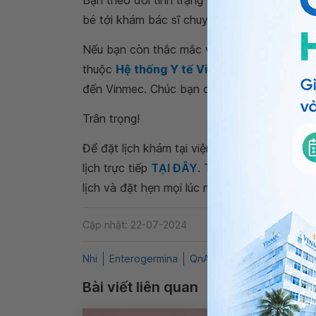
Bạn theo dõi tình trạng của bé như bác sĩ 
bé tới khám bác sĩ chuyên khoa Nhi để được
Nếu bạn còn thắc mắc về t
rẻ 9 tháng tuổi 
thuộc
Hệ thống Y tế Vinmec
để kiểm tra và
đến Vinmec. Chúc bạn có thật nhiều sức khỏ
Trân trọng!
Để đặt lịch khám tại viện, Quý khách vui lò
lịch trực tiếp
TẠI ĐÂY
. Tải và đặt lịch khám
lịch và đặt hẹn mọi lúc mọi nơi ngay trên ứn
Cập nhật: 22-07-2024
Nhi
Enterogermina
QnA
Trẻ ngủ li bì
Trẻ m
Bài viết liên quan