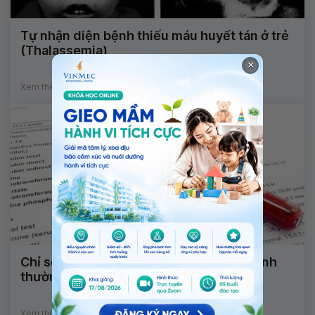
Tự nhận diện bệnh thiếu máu huyết tán ở trẻ
(Thalassemia)
×
Xem thêm
Chỉ số xét nghiệm máu như thế nào là bình
thường?
Xem thêm