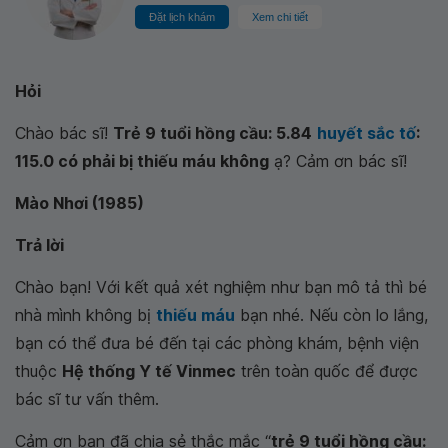
Đặt lịch khám
Xem chi tiết
Hỏi
Chào bác sĩ!
Trẻ 9 tuổi hồng cầu: 5.84
huyết sắc tố
:
115.0 có phải bị thiếu máu không
ạ? Cảm ơn bác sĩ!
Mào Nhơi (1985)
Trả lời
Chào bạn! Với kết quả xét nghiệm như bạn mô tả thì bé
nhà mình không bị
thiếu máu
bạn nhé. Nếu còn lo lắng,
bạn có thể đưa bé đến tại các phòng khám, bệnh viện
thuộc
Hệ thống Y tế Vinmec
trên toàn quốc để được
bác sĩ tư vấn thêm.
Cảm ơn bạn đã chia sẻ thắc mắc “
trẻ 9 tuổi hồng cầu: