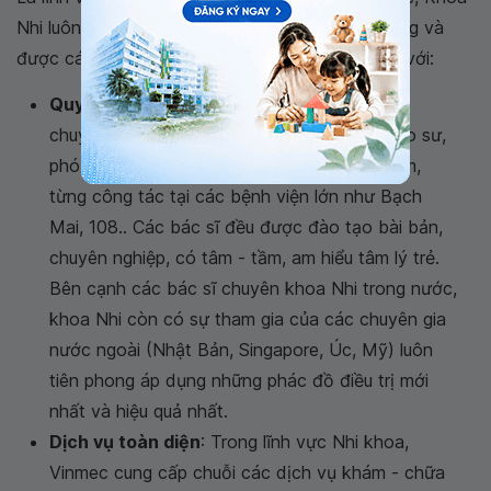
Nhi luôn mang lại sự hài lòng cho Quý khách hàng và
được các chuyên gia trong ngành đánh giá cao với:
Quy tụ đội ngũ y bác sĩ Nhi khoa
: gồm các
chuyên gia có trình độ chuyên môn cao (giáo sư,
phó giáo sư, tiến sĩ, thạc sĩ), giàu kinh nghiệm,
từng công tác tại các bệnh viện lớn như Bạch
Mai, 108.. Các bác sĩ đều được đào tạo bài bản,
chuyên nghiệp, có tâm - tầm, am hiểu tâm lý trẻ.
Bên cạnh các bác sĩ chuyên khoa Nhi trong nước,
khoa Nhi còn có sự tham gia của các chuyên gia
nước ngoài (Nhật Bản, Singapore, Úc, Mỹ) luôn
tiên phong áp dụng những phác đồ điều trị mới
nhất và hiệu quả nhất.
Dịch vụ toàn diện
: Trong lĩnh vực Nhi khoa,
Vinmec cung cấp chuỗi các dịch vụ khám - chữa