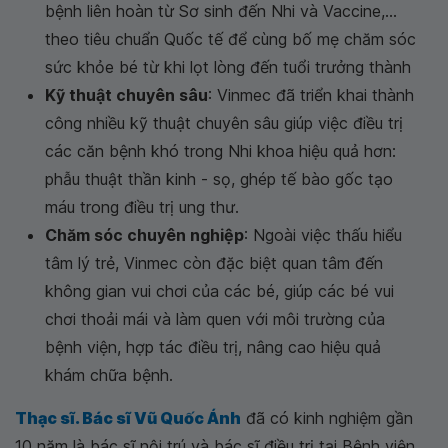
bệnh liên hoàn từ Sơ sinh đến Nhi và Vaccine,...
theo tiêu chuẩn Quốc tế để cùng bố mẹ chăm sóc
sức khỏe bé từ khi lọt lòng đến tuổi trưởng thành
Kỹ thuật chuyên sâu
: Vinmec đã triển khai thành
công nhiều kỹ thuật chuyên sâu giúp việc điều trị
các căn bệnh khó trong Nhi khoa hiệu quả hơn:
phẫu thuật thần kinh - sọ, ghép tế bào gốc tạo
máu trong điều trị ung thư.
Chăm sóc chuyên nghiệp
: Ngoài việc thấu hiểu
tâm lý trẻ, Vinmec còn đặc biệt quan tâm đến
không gian vui chơi của các bé, giúp các bé vui
chơi thoải mái và làm quen với môi trường của
bệnh viện, hợp tác điều trị, nâng cao hiệu quả
khám chữa bệnh.
Thạc sĩ. Bác sĩ Vũ Quốc Ánh
đã có kinh nghiệm gần
10 năm là bác sĩ nội trú và bác sĩ điều trị tại Bệnh viện