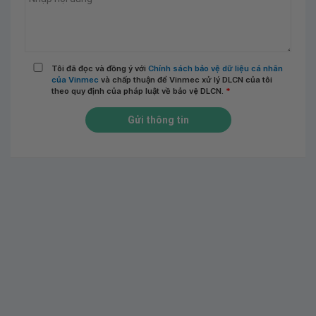
Tôi đã đọc và đồng ý với
Chính sách bảo vệ dữ liệu cá nhân
của Vinmec
và chấp thuận để Vinmec xử lý DLCN của tôi
theo quy định của pháp luật về bảo vệ DLCN.
*
Gửi thông tin