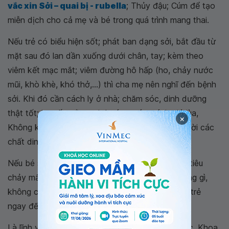
vắc xin Sởi – quai bị - rubella
; Thủy đậu; Cúm để tạo
miễn dịch cho cả mẹ và bé trong quá trình mang thai.
Nếu trẻ có biểu hiện sốt; phát ban dạng sởi, bắt đầu từ
mặt sau đó lan dần xuống dưới chân, tay; kèm theo
viêm kết mạc mắt; viêm đường hô hấp (ho, chảy nước
mũi, khò khè, khó thở,...) thì cha mẹ nên nghĩ đến bệnh
sởi. Khi đó cần cách ly ở nhà; chăm sóc, dinh dưỡng
thật tốt; hạ sốt, nằm nơi thoáng mát, tránh gió lùa,
×
Không kiêng khem trong chế độ ăn, để bù kịp thời các
chất dinh dưỡng mất do quá trình nhiễm trùng.
Nếu bé sốt cao liên tục ≥ 39°C- 40°C, khó thở, tiêu
chảy mất nước, ho nhiều, mệt mỏi, không ăn uống gì,
không chơi, có viêm phổi, suy hô hấp... nên đưa trẻ
ngay đến bệnh viện để tránh biến chứng.
Là lĩnh vực trọng điểm của hệ thống Y tế Vinmec, Khoa