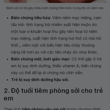
Bệnh sởi có hể gây nhiều biến chứng thần kinh, trong đó có viêm não
Biến chứng tiêu hóa
: Viêm niêm mạc miệng, cam
tẩu mã- tình trạng bội nhiễm xuất hiện muộn do
một loại vi khuẩn hoại thư gây nên hoại tử niêm
mạc miệng, xuất hiện tình trạng hơi thở có mùi hôi
thối.., viêm ruột với biểu hiện tiêu chảy thường
nặng nề hơn so với các tiêu chảy do virus khác.
Biến chứng mắt, loét giác mạc
: Có thể gặp ở trẻ
em bị suy dinh dưỡng, thiếu vitamin A, biến chứng
này có thể để lại di chứng mù vĩnh viễn.
Trẻ bị suy dinh dưỡng hậu sởi.
2. Độ tuổi tiêm phòng sởi cho trẻ
em
Theo lịch
tiêm phòng vắc-xin sởi
trong chương trình