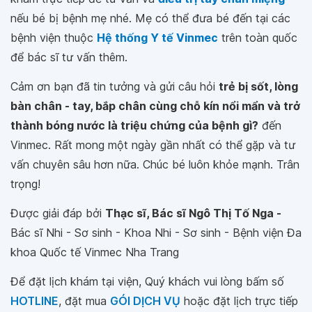
nếu bé bị bệnh mẹ nhé. Mẹ có thể đưa bé đến tại các
bệnh viện thuộc
Hệ thống Y tế Vinmec
trên toàn quốc
để bác sĩ tư vấn thêm.
Cảm ơn bạn đã tin tưởng và gửi câu hỏi
trẻ bị sốt, lòng
bàn chân - tay, bắp chân cùng chỗ kín nổi mẩn và trở
thành bóng nước là triệu chứng của bệnh gì?
đến
Vinmec. Rất mong một ngày gần nhất có thể gặp và tư
vấn chuyên sâu hơn nữa. Chúc bé luôn khỏe mạnh. Trân
trọng!
Được giải đáp bởi
Thạc sĩ, Bác sĩ Ngô Thị Tố Nga -
Bác sĩ Nhi - Sơ sinh - Khoa Nhi - Sơ sinh - Bệnh viện Đa
khoa Quốc tế Vinmec Nha Trang
Để đặt lịch khám tại viện, Quý khách vui lòng bấm số
HOTLINE
, đặt mua
GÓI DỊCH VỤ
hoặc đặt lịch trực tiếp