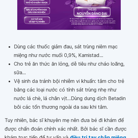
Dùng các thuốc giảm đau, sát trùng niêm mạc
miệng như nước muối 0,9%, Kamistad...
Cho trẻ ăn thức ăn lỏng, dễ tiêu như cháo loãng,
sữa...
Vệ sinh da tránh bội nhiễm vi khuẩn: tắm cho trẻ
bằng các loại nước có tính sát trùng nhẹ như
nước lá chè, lá chân vịt...Dùng dung dịch Betadin
bôi các tổn thương ngoài da sau khi tắm.
Tuy nhiên, bác sĩ khuyên mẹ nên đưa bé đi khám để
được chẩn đoán chính xác nhất. Bởi bác sĩ cần được
khám trực tiếp để tư vấn và
điều trị tay chân miệng