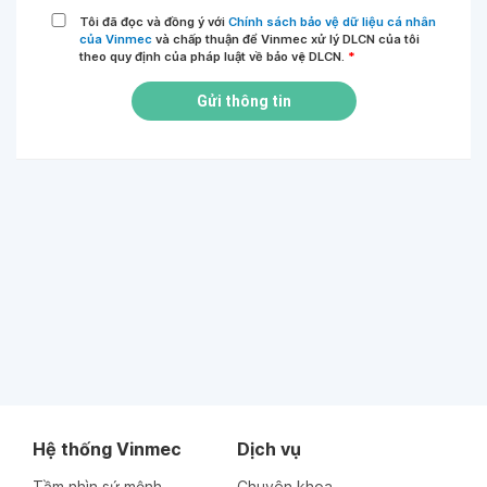
Tôi đã đọc và đồng ý với
Chính sách bảo vệ dữ liệu cá nhân
của Vinmec
và chấp thuận để Vinmec xử lý DLCN của tôi
theo quy định của pháp luật về bảo vệ DLCN.
*
Gửi thông tin
Hệ thống Vinmec
Dịch vụ
Tầm nhìn sứ mệnh
Chuyên khoa