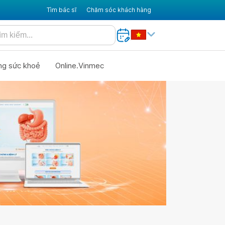
Tìm bác sĩ
Chăm sóc khách hàng
ng sức khoẻ
Online.Vinmec