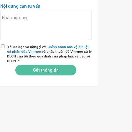
Nội dung cần tư vấn
Tôi đã đọc và đồng ý với
Chính sách bảo vệ dữ liệu
cá nhân của Vinmec
và chấp thuận để Vinmec xử lý
DLCN của tôi theo quy định của pháp luật về bảo vệ
DLCN.
*
Gửi thông tin