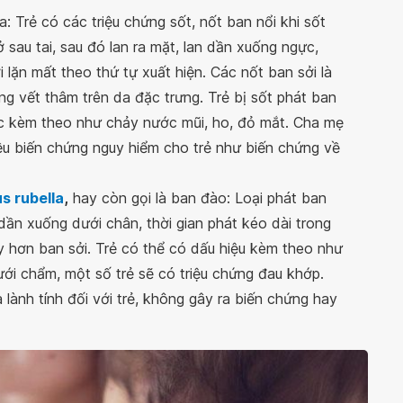
a: Trẻ có các triệu chứng sốt, nốt ban nổi khi sốt
ở sau tai, sau đó lan ra mặt, lan dần xuống ngực,
i lặn mất theo thứ tự xuất hiện. Các nốt ban sởi là
ng vết thâm trên da đặc trưng. Trẻ bị sốt phát ban
ác kèm theo như chảy nước mũi, ho, đỏ mắt. Cha mẹ
iều biến chứng nguy hiểm cho trẻ như biến chứng về
us rubella
,
hay còn gọi là ban đào: Loại phát ban
dần xuống dưới chân, thời gian phát kéo dài trong
 hơn ban sởi. Trẻ có thể có dấu hiệu kèm theo như
ưới chẩm, một số trẻ sẽ có triệu chứng đau khớp.
lành tính đối với trẻ, không gây ra biến chứng hay