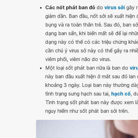
Các nốt phát ban đỏ
do
virus sởi
gây r
giảm dần. Ban đầu, nốt sởi sẽ xuất hiện 
bụng và ra toàn thân trẻ. Sau đó, ban sở
dạng ban sẩn, khi biến mất sẽ để lại nhữ
dạng này có thể có các triệu chứng kh
cần chú ý virus sở này có thể gây ra nh
viêm phổi, viêm não do virus.
Một loại sốt phát ban nữa là ban do
vir
này ban đầu xuất hiện ở mắt sau đó lan 
khoảng 3 ngày. Loại ban này thường dày
tình trạng sưng hạch sau tai,
hạch cổ
, d
Tình trạng sốt phát ban này được xem là 
nguy hiểm như sốt phát ban sởi trên.