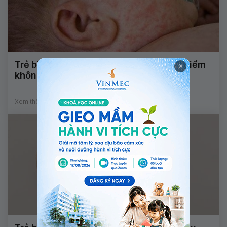
Trẻ bị sốt xuất huyết phát ban có nguy hiểm
×
không?
Xem thêm