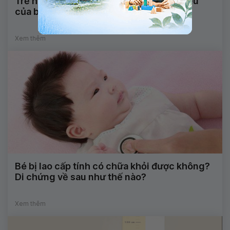
Trẻ ho, khản tiếng, sốt có phải là dấu hiệu
của bệnh sốt xuất huyết không?
Xem thêm
Bé bị lao cấp tính có chữa khỏi được không?
Di chứng về sau như thế nào?
Xem thêm