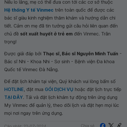
Nếu lo lắng, mẹ có thể đưa con tới các cơ sở thuộc
Hệ thống Y tế Vinmec
trên toàn quốc để được các
bác sĩ giàu kinh nghiệm thăm khám và hướng dẫn chi
tiết. Cảm ơn mẹ đã tin tưởng gửi câu hỏi liên quan đến
chủ đề
sốt xuất huyết ở trẻ em
đến Vinmec. Trân
trọng!
Được giải đáp bởi
Thạc sĩ, Bác sĩ Nguyễn Minh Tuấn
-
Bác sĩ Nhi - Khoa Nhi - Sơ sinh - Bệnh viện Đa khoa
Quốc tế Vinmec Đà Nẵng.
Để đặt lịch khám tại viện, Quý khách vui lòng bấm số
HOTLINE
, đặt mua
GÓI DỊCH VỤ
hoặc đặt lịch trực tiếp
TẠI ĐÂY
. Tải và đặt lịch khám tự động trên ứng dụng
My Vinmec để quản lý, theo dõi lịch và đặt hẹn mọi lúc
mọi nơi ngay trên ứng dụng.
Chia sẻ
Cập nhật: 22-07-2024