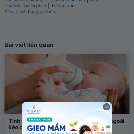
Thuốc làm mềm phân
Trẻ táo bón
Điều trị tình trạng táo bón
Bài viết liên quan
×
Tình trạng trẻ uống sữa công thức ít đi ngoài
kéo dài bao lâu?