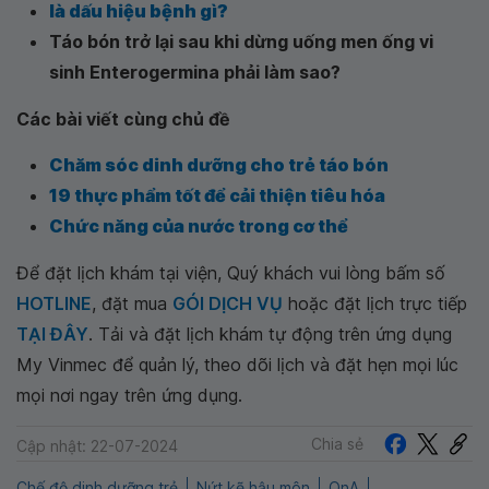
là dấu hiệu bệnh gì?
Táo bón trở lại sau khi dừng uống men ống vi
sinh Enterogermina phải làm sao?
Các bài viết cùng chủ đề
Chăm sóc dinh dưỡng cho trẻ táo bón
19 thực phẩm tốt để cải thiện tiêu hóa
Chức năng của nước trong cơ thể
Để đặt lịch khám tại viện, Quý khách vui lòng bấm số
HOTLINE
, đặt mua
GÓI DỊCH VỤ
hoặc đặt lịch trực tiếp
TẠI ĐÂY
. Tải và đặt lịch khám tự động trên ứng dụng
My Vinmec để quản lý, theo dõi lịch và đặt hẹn mọi lúc
mọi nơi ngay trên ứng dụng.
Chia sẻ
Cập nhật: 22-07-2024
Chế độ dinh dưỡng trẻ
Nứt kẽ hậu môn
QnA