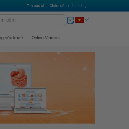
Tìm bác sĩ
Chăm sóc khách hàng
ng sức khoẻ
Online.Vinmec