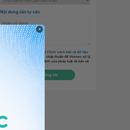
Nội dung cần tư vấn
×
Tôi đã đọc và đồng ý với
Chính sách bảo vệ dữ liệu
cá nhân của Vinmec
và chấp thuận để Vinmec xử lý
DLCN của tôi theo quy định của pháp luật về bảo vệ
DLCN.
*
Gửi thông tin