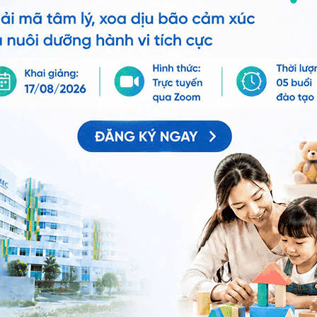
Chia sẻ
 dị ứng