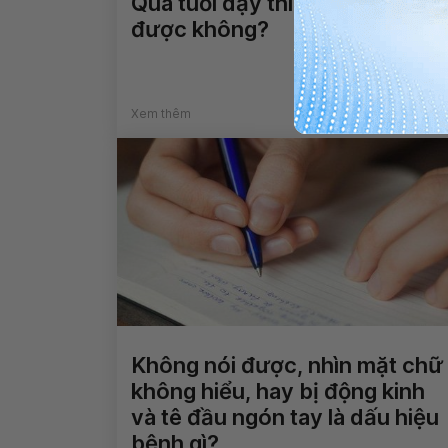
Qua tuổi dậy thì có cao lên
được không?
Xem thêm
Không nói được, nhìn mặt chữ
không hiểu, hay bị động kinh
và tê đầu ngón tay là dấu hiệu
bệnh gì?