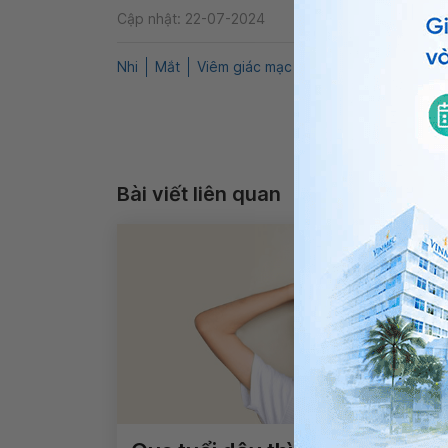
Cập nhật: 22-07-2024
Nhi
Mắt
Viêm giác mạc
QnA
Viêm giác mạc
Bài viết liên quan