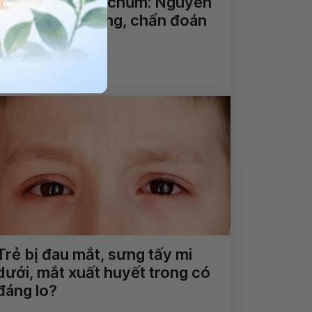
Viêm xương tai chũm: Nguyên
nhân, triệu chứng, chẩn đoán
và điều trị
Xem thêm
Trẻ bị đau mắt, sưng tấy mi
dưới, mắt xuất huyết trong có
đáng lo?