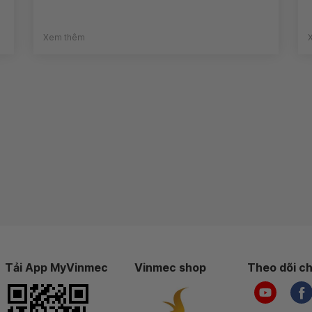
Xem thêm
Tải App MyVinmec
Vinmec shop
Theo dõi ch