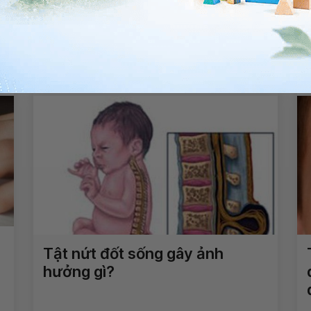
Trẻ 2 tháng tuổi không duỗi
thẳng được ngón cái là dấu
hiệu bệnh gì?
Xem thêm
Tật nứt đốt sống gây ảnh
hưởng gì?