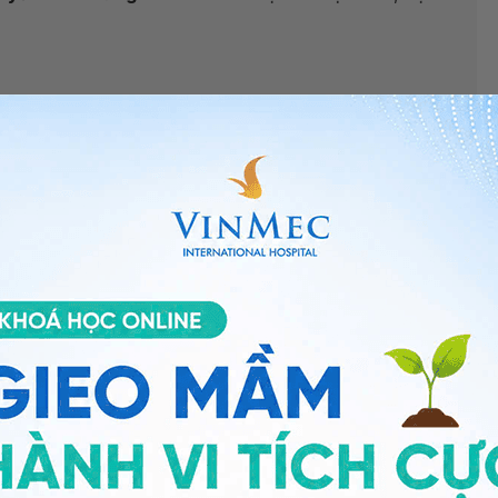
ều trị thế nào?
”, bác sĩ xin giải đáp như sau:
dị ứng. Nếu viêm giác mạc thì cần khám và tái khám
 sẽ gây mờ và chói về sau.
mạc dị ứng
, bạn có thể đến bệnh viện thuộc
n thêm. Cảm ơn bạn đã tin tưởng và gửi câu hỏi đến
ng bấm số
HOTLINE
, đặt mua
GÓI DỊCH VỤ
hoặc đặt
 tự động trên ứng dụng My Vinmec để quản lý, theo dõi
g dụng.