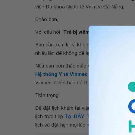
viện Đa khoa Quốc tế Vinmec Đà Nẵng.
Chào bạn,
Với câu hỏi “
Trẻ bị viêm giác mạc dị ứng đi
Bạn cần xem lại vì không có viêm giác mạc 
nhiều lần để không để lại sẹo trên giác mạc,
Nếu bạn còn thắc mắc về
trẻ bị viêm giác 
Hệ thống Y tế Vinmec
để kiểm tra và tư vấ
Vinmec. Chúc bạn có thật nhiều sức khỏe.
Trân trọng!
Để đặt lịch khám tại viện, Quý khách vui lò
lịch trực tiếp
TẠI ĐÂY
. Tải và đặt lịch khám
lịch và đặt hẹn mọi lúc mọi nơi ngay trên ứn