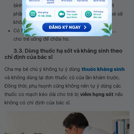
bình thường. Cha mẹ không nên ép trẻ ăn hết
phần thức ăn đã chuẩn bị vì thường khi ốm bé sẽ
không có khẩu vị.
Có thể dùng quất hấp mật ong, gừng, chanh,...
cho trẻ uống để chữa ho.
3.3. Dùng thuốc hạ sốt và kháng sinh theo
chỉ định của bác sĩ
Cha mẹ bé chú ý không tự ý dùng
thuốc kháng sinh
và không dùng lại đơn thuốc cũ của lần khám trước.
Đồng thời, phụ huynh cũng không nên tự ý dùng các
thuốc co mạch kéo dài cho trẻ bị
viêm họng sốt
nếu
không có chỉ định của bác sĩ.