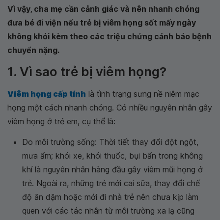
Vì vậy, cha mẹ cần cảnh giác và nên nhanh chóng
đưa bé đi viện nếu trẻ bị viêm họng sốt mấy ngày
không khỏi kèm theo các triệu chứng cảnh báo bệnh
chuyển nặng.
1. Vì sao trẻ bị viêm họng?
Viêm họng cấp tính
là tình trạng sưng nề niêm mạc
họng một cách nhanh chóng. Có nhiều nguyên nhân gây
viêm họng ở trẻ em, cụ thể là:
Do môi trường sống: Thời tiết thay đổi đột ngột,
mưa ẩm; khói xe, khói thuốc, bụi bẩn trong không
khí là nguyên nhân hàng đầu gây viêm mũi họng ở
trẻ. Ngoài ra, những trẻ mới cai sữa, thay đổi chế
độ ăn dặm hoặc mới đi nhà trẻ nên chưa kịp làm
quen với các tác nhân từ môi trường xa lạ cũng