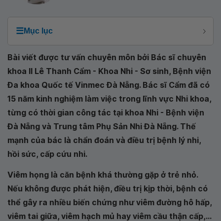
☰
Mục lục
Bài viết được tư vấn chuyên môn bởi Bác sĩ chuyên
khoa II Lê Thanh Cẩm - Khoa Nhi - Sơ sinh, Bệnh viện
Đa khoa Quốc tế Vinmec Đà Nẵng. Bác sĩ Cẩm đã có
15 năm kinh nghiệm làm việc trong lĩnh vực Nhi khoa,
từng có thời gian công tác tại khoa Nhi - Bệnh viện
Đà Nẵng và Trung tâm Phụ Sản Nhi Đà Nẵng. Thế
mạnh của bác là chẩn đoán và điều trị bệnh lý nhi,
hồi sức, cấp cứu nhi.
Viêm họng là căn bệnh khá thường gặp ở trẻ nhỏ.
Nếu không được phát hiện, điều trị kịp thời, bệnh có
thể gây ra nhiều biến chứng như viêm đường hô hấp,
viêm tai giữa, viêm hạch mủ hay viêm cầu thận cấp,...