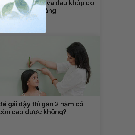
Bệnh đau khớp và đau khớp do
viêm loét đại tràng
Xem thêm
Bé gái dậy thì gần 2 năm có
còn cao được không?