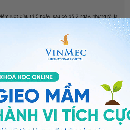
m ruột điều trị 5 ngày, sau có đỡ 2 ngày, nhưng rồi lại
thì cần phải xem lại chế độ ăn của con bạn là bú mẹ
ng cần xem chế độ ăn của mẹ trong thời gian con đang
 mẹ). Ngoài ra, bạn cho con khám lại ngay để xét
 để tìm nguyên nhân viêm ruột có máu trong phân ở trẻ
ường là biểu hiện của nhiễm trùng do: nhiễm khuẩn,
 có thể do các vết nứt nhỏ ở hậu môn bị chảy máu, khi
ưới 6 tháng, tình trạng thiếu
vitamin K
thường làm máu
. Cho nên bạn cần cho bé đi kiểm tra lại ở bệnh viện
yền nhiễm - Bệnh viện Đa khoa Quốc tế Vinmec Times
ng bấm số
HOTLINE
, đặt mua
GÓI DỊCH VỤ
hoặc đặt