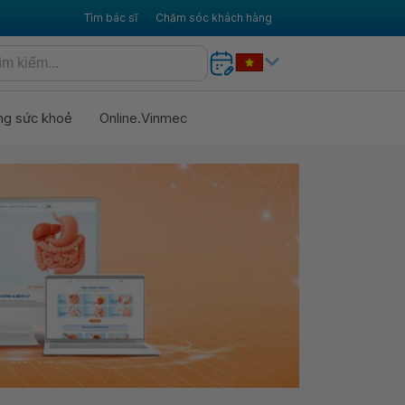
Tìm bác sĩ
Chăm sóc khách hàng
ng sức khoẻ
Online.Vinmec