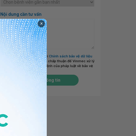
Nội dung cần tư vấn
×
Tôi đã đọc và đồng ý với
Chính sách bảo vệ dữ liệu
cá nhân của Vinmec
và chấp thuận để Vinmec xử lý
DLCN của tôi theo quy định của pháp luật về bảo vệ
DLCN.
*
Gửi thông tin