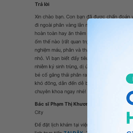
Trả lời
Xin chào bạn. Con bạn đã được chẩn đoán viê
đi ngoài phân vàng lẫn máu và nước như vậy 
hoàn toàn hay ăn thêm
sữa công thức
. Cũ
ốm thế nào (rất quan trọng khi con dùng sữa
nghiệm máu, phân và thăm dò cần thiết khác
nhỏ. Vì bạn biết đấy tiêu chảy có lẫn máu th
nhiễm ký sinh trùng, dị ứng đạm sữa bò hay
bé cố gắng thải phân ra ngoài hoặc với trẻ d
khó đông, dẫn đến dễ bị chảy máu trong ruột
chuyên khoa ngay nhé!
Bác sĩ Phạm Thị Khương
– Chuyên khoa tru
City
Để đặt lịch khám tại viện, Quý khách vui lò