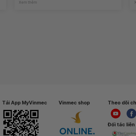
Xem thêm
Tải App MyVinmec
Vinmec shop
Theo dõi ch
Đối tác liên