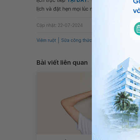
lịch trực tiếp
TẠI ĐÂY
. Tải và đặt lịch khám
lịch và đặt hẹn mọi lúc mọi nơi ngay trên ứn
Cập nhật: 22-07-2024
Viêm ruột
Sữa công thức
Bổ sung Vitamin
Đi
Bài viết liên quan