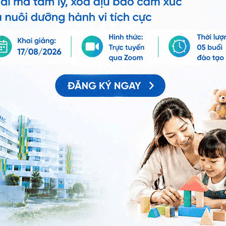
 tự động trên ứng dụng My Vinmec để quản lý, theo dõi
g dụng.
Chia sẻ
 ngoài ra máu
QnA
Trẻ đi ngoài
Sữa mẹ