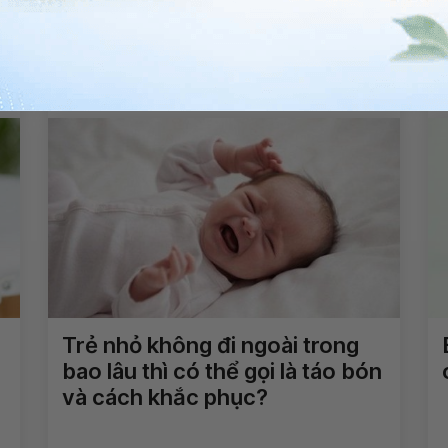
Sổ giun định kỳ cho trẻ cần lưu
ý điều gì?
Xem thêm
Trẻ nhỏ không đi ngoài trong
bao lâu thì có thể gọi là táo bón
và cách khắc phục?