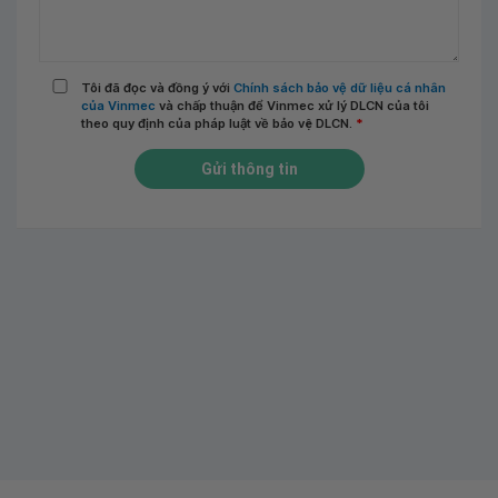
Tôi đã đọc và đồng ý với
Chính sách bảo vệ dữ liệu cá nhân
của Vinmec
và chấp thuận để Vinmec xử lý DLCN của tôi
theo quy định của pháp luật về bảo vệ DLCN.
*
Gửi thông tin