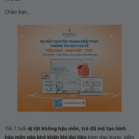
Chào bạn,
Trẻ 7 tuổi
dị tật không hậu môn, trẻ đã mổ tạo hình
hậu môn gặp khó khăn khi đại tiện
kèm đau bụng, viêm