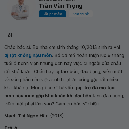
Trần Văn Trọng
Đặt lịch khám
Xem chi tiết
Hỏi
Chào bác sĩ. Bé nhà em sinh tháng 10/2013 sinh ra với
dị tật không hậu môn
. Bé đã mổ hoàn thiện lúc 9 tháng
tuổi ở bệnh viện nhưng đến nay việc đi ngoài của cháu
rất khó khăn. Cháu hay bị táo bón, đau bụng, viêm ruột,
và són phân nên việc sinh hoạt ăn uống gặp rất nhiều
khó khăn ạ. Mong bác sĩ tư vấn giúp
trẻ đã
mổ tạo
hình hậu môn
gặp khó khăn khi đại tiện
kèm đau bụng,
viêm ruột phải làm sao? Cảm ơn bác sĩ nhiều.
Mạch Thị Ngọc Hân
(2013)
Trả lời