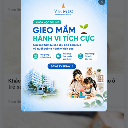
×
Xem thêm
Khắc phục tình trạng rò hậu môn - âm đạo ở
trẻ sơ sinh như thế nào?
Xem thêm