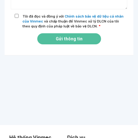
Tôi đã đọc và đồng ý với
Chính sách bảo vệ dữ liệu cá nhân
của Vinmec
và chấp thuận để Vinmec xử lý DLCN của tôi
theo quy định của pháp luật về bảo vệ DLCN.
*
Gửi thông tin
Hệ thống Vinmec
Dịch vụ