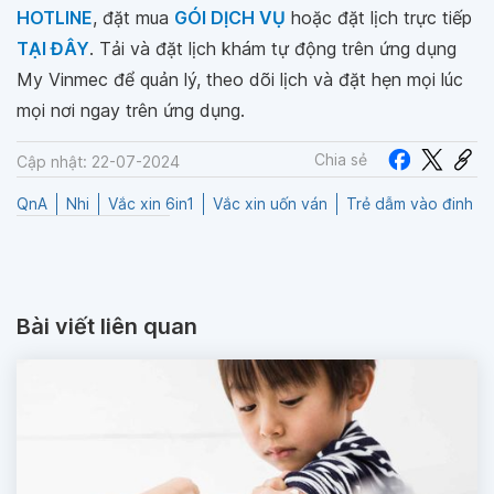
HOTLINE
, đặt mua
GÓI DỊCH VỤ
hoặc đặt lịch trực tiếp
TẠI ĐÂY
. Tải và đặt lịch khám tự động trên ứng dụng
My Vinmec để quản lý, theo dõi lịch và đặt hẹn mọi lúc
mọi nơi ngay trên ứng dụng.
Chia sẻ
Cập nhật: 22-07-2024
QnA
Nhi
Vắc xin 6in1
Vắc xin uốn ván
Trẻ dẫm vào đinh
Bài viết liên quan