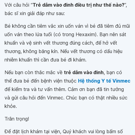
Với câu hỏi “
Trẻ dẫm vào đinh điều trị như thế nào?
”,
bác sĩ xin giải đáp như sau:
Bé không cần tiêm vắc xin uốn ván vì bé đã tiêm đủ mũi
uốn ván theo lứa tuổi (có trong Hexaxim). Bạn nên sát
khuẩn và vệ sinh vết thương đúng cách, để hở vết
thương, không băng kín. Nếu vết thương có dấu hiệu
nhiễm khuẩn thì cần đưa bé đi khám.
Nếu bạn còn thắc mắc về
trẻ dẫm vào đinh
, bạn có
thể đưa bé đến bệnh viện thuộc
Hệ thống Y tế Vinmec
để kiểm tra và tư vấn thêm. Cảm ơn bạn đã tin tưởng
và gửi câu hỏi đến Vinmec. Chúc bạn có thật nhiều sức
khỏe.
Trân trọng!
Để đặt lịch khám tại viện, Quý khách vui lòng bấm số