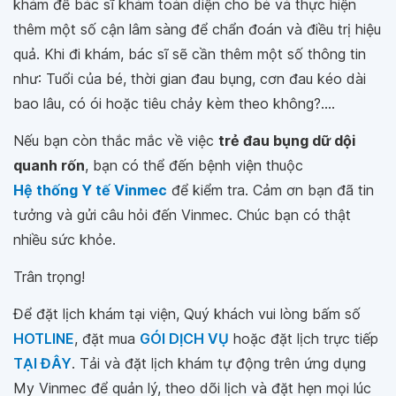
khám để bác sĩ khám toàn diện cho bé và thực hiện
thêm một số cận lâm sàng để chẩn đoán và điều trị hiệu
quả. Khi đi khám, bác sĩ sẽ cần thêm một số thông tin
như: Tuổi của bé, thời gian đau bụng, cơn đau kéo dài
bao lâu, có ói hoặc tiêu chảy kèm theo không?....
Nếu bạn còn thắc mắc về việc
trẻ đau bụng dữ dội
quanh rốn
, bạn có thể đến bệnh viện thuộc
Hệ thống Y tế Vinmec
để kiểm tra. Cảm ơn bạn đã tin
tưởng và gửi câu hỏi đến Vinmec. Chúc bạn có thật
nhiều sức khỏe.
Trân trọng!
Để đặt lịch khám tại viện, Quý khách vui lòng bấm số
HOTLINE
, đặt mua
GÓI DỊCH VỤ
hoặc đặt lịch trực tiếp
TẠI ĐÂY
. Tải và đặt lịch khám tự động trên ứng dụng
My Vinmec để quản lý, theo dõi lịch và đặt hẹn mọi lúc