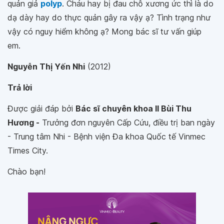
quản giả
polyp
. Cháu hay bị đau chỗ xương ức thì là do
dạ dày hay do thực quản gây ra vậy ạ? Tình trạng như
vậy có nguy hiểm không ạ? Mong bác sĩ tư vấn giúp
em.
Nguyễn Thị Yến Nhi
(2012)
Trả lời
Được giải đáp bởi
Bác sĩ chuyên khoa II Bùi Thu
Hương -
Trưởng đơn nguyên Cấp Cứu, điều trị ban ngày
- Trung tâm Nhi - Bệnh viện Đa khoa Quốc tế Vinmec
Times City.
Chào bạn!