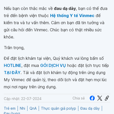
Nếu bạn còn thắc mắc về
đau dạ dày
, bạn có thể đưa
trẻ đến bệnh viện thuộc
Hệ thống Y tế Vinmec
để
kiểm tra và tư vấn thêm. Cảm ơn bạn đã tin tưởng và
gửi câu hỏi đến Vinmec. Chúc bạn có thật nhiều sức
khỏe.
Trân trọng,
Để đặt lịch khám tại viện, Quý khách vui lòng bấm số
HOTLINE
, đặt mua
GÓI DỊCH VỤ
hoặc đặt lịch trực tiếp
TẠI ĐÂY
. Tải và đặt lịch khám tự động trên ứng dụng
My Vinmec để quản lý, theo dõi lịch và đặt hẹn mọi lúc
mọi nơi ngay trên ứng dụng.
Chia sẻ
Cập nhật: 22-07-2024
Trẻ em
Nhi
QnA
Thực quản giả polyp
Đau dạ dày
Đau bụng