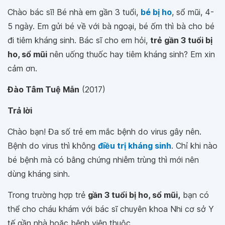
Chào bác sĩ! Bé nhà em gần 3 tuổi,
bé bị ho
, sổ mũi, 4-
5 ngày. Em gửi bé về với bà ngoại, bé ốm thì bà cho bé
đi tiêm kháng sinh. Bác sĩ cho em hỏi,
trẻ gần 3 tuổi bị
ho, sổ mũi
nên uống thuốc hay tiêm kháng sinh? Em xin
cảm ơn.
Đào Tâm Tuệ Mẫn
(2017)
Trả lời
Chào bạn! Đa số trẻ em mắc bệnh do virus gây nên.
Bệnh do virus thì không
điều trị kháng sinh
. Chỉ khi nào
bé bệnh mà có bằng chứng nhiễm trùng thì mới nên
dùng kháng sinh.
Trong trường hợp trẻ
gần 3 tuổi bị ho, sổ mũi,
bạn có
thể cho cháu khám với bác sĩ chuyên khoa Nhi cơ sở Y
tế gần nhà hoặc bệnh viện thuộc