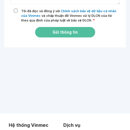
Tôi đã đọc và đồng ý với
Chính sách bảo vệ dữ liệu cá nhân
của Vinmec
và chấp thuận để Vinmec xử lý DLCN của tôi
theo quy định của pháp luật về bảo vệ DLCN.
*
Gửi thông tin
Hệ thống Vinmec
Dịch vụ