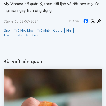
My Vinmec để quản lý, theo dõi lịch và đặt hẹn mọi lúc
mọi nơi ngay trên ứng dụng.
Chia sẻ
Cập nhật: 22-07-2024
QnA
Trẻ khò khè
Trẻ nhiễm Covid
Nhi
Trẻ ho ít khi mắc Covid
Bài viết liên quan