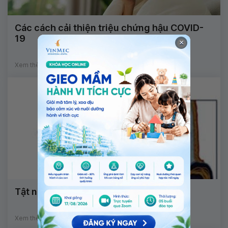
Các cách cải thiện triệu chứng hậu COVID-
19
×
Xem thêm
Tật nứt đốt sống gây ảnh hưởng gì?
Xem thêm