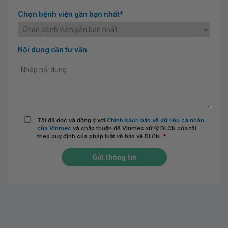
Chọn bệnh viện gần bạn nhất*
Nội dung cần tư vấn
Tôi đã đọc và đồng ý với
Chính sách bảo vệ dữ liệu cá nhân
của Vinmec
và chấp thuận để Vinmec xử lý DLCN của tôi
theo quy định của pháp luật về bảo vệ DLCN.
*
Gửi thông tin