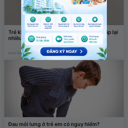
Trẻ khó thở, môi tím tái, tay chân cứng lặp lại
nhiều lần cảnh báo bệnh lý gì?
Xem thêm
Đau mỏi lưng ở trẻ em có nguy hiểm?