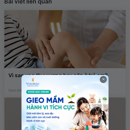
Bài viết liên quan
Vì sao ung thư xương hay gặp ở trẻ em?
×
Xem thêm