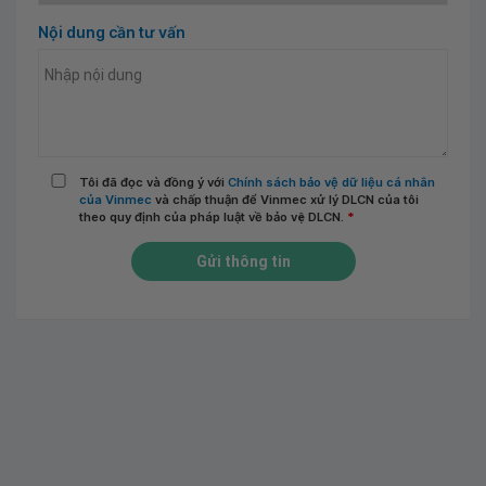
Nội dung cần tư vấn
Tôi đã đọc và đồng ý với
Chính sách bảo vệ dữ liệu cá nhân
của Vinmec
và chấp thuận để Vinmec xử lý DLCN của tôi
theo quy định của pháp luật về bảo vệ DLCN.
*
Gửi thông tin