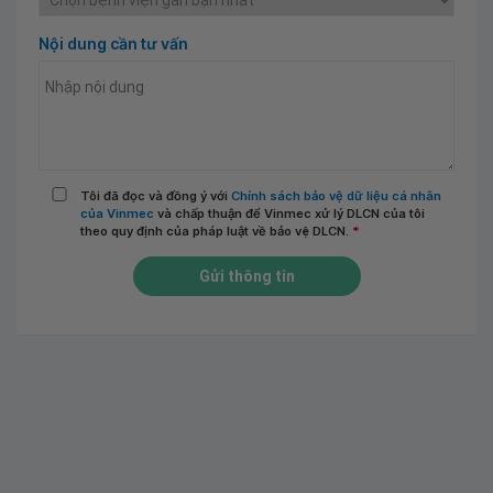
Nội dung cần tư vấn
Tôi đã đọc và đồng ý với
Chính sách bảo vệ dữ liệu cá nhân
của Vinmec
và chấp thuận để Vinmec xử lý DLCN của tôi
theo quy định của pháp luật về bảo vệ DLCN.
*
Gửi thông tin