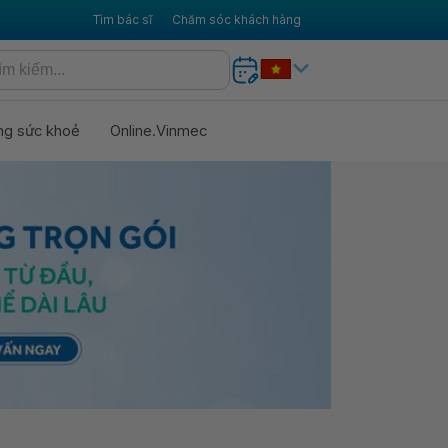
Tìm bác sĩ
Chăm sóc khách hàng
ng sức khoẻ
Online.Vinmec