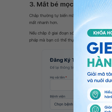
3. Mắt bé mọc chắp được đ
Chắp thường tự biến mất trong vòng vài tuần
mất nhanh hơn.
Nếu chắp ở giai đoạn sớm, một số bác sĩ s
pháp mà bạn có thể thực hiện ở nhà:
Đăng Ký Tư Vấn
Để lại thông tin, bác sĩ Vinmec sẽ liên
Họ và tên
*
Bệnh viện