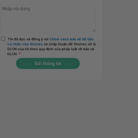
Tôi đã đọc và đồng ý với
Chính sách bảo vệ dữ liệu
cá nhân của Vinmec
và chấp thuận để Vinmec xử lý
DLCN của tôi theo quy định của pháp luật về bảo vệ
DLCN.
*
Gửi thông tin