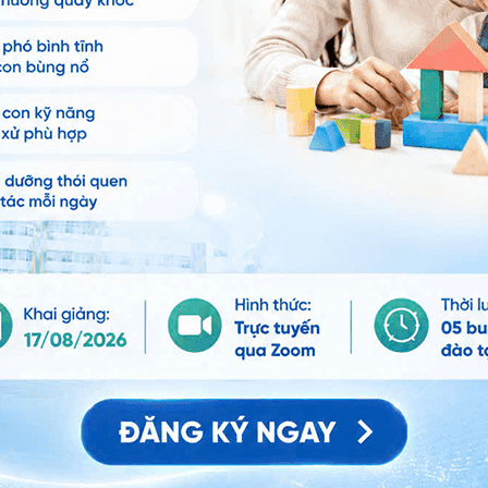
ảo vệ dữ liệu cá nhân của Vinmec và chấp thuận để
nh của pháp luật về bảo vệ DLCN.
Đăng Ký
ng bị chắp để không tạo ra một loại vi khuẩn mới và
n bạn vì có thể trẻ sẽ dụi mắt.
nào mà con cảm thấy thoải mái nhất.
p trong 10 đến 15 phút, ít nhất bốn lần một ngày,
 sạch thấm nước ấm. Bạn cần tiếp tục làm ướt khăn