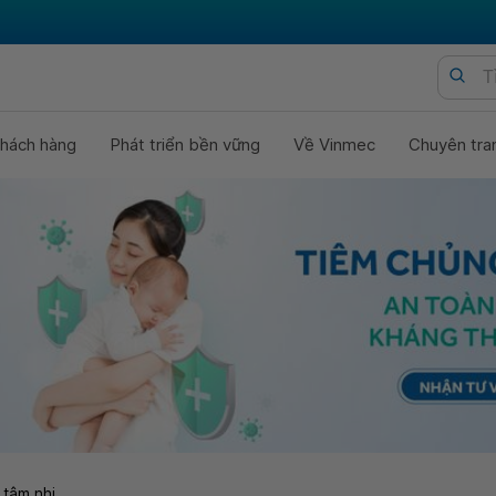
hách hàng
Phát triển bền vững
Về Vinmec
Chuyên tra
 tâm nhi