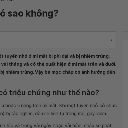
có sao không?
t tuyến nhỏ ở mí mắt bị phì đại và bị nhiễm trùng.
vài tháng và có thể xuất hiện ở mí mắt trên và dưới.
i bị nhiễm trùng. Vậy bé mọc chắp có ảnh hưởng đến
 có triệu chứng như thế nào?
ối u hoặc u nang trên mí mắt. Khi một tuyến nhỏ có chức
) bị tắc nghẽn, dầu sẽ tích tụ trong mô, gây viêm.
nh túc và trong vài ngày hoặc vài tuần, chắp sẽ phát