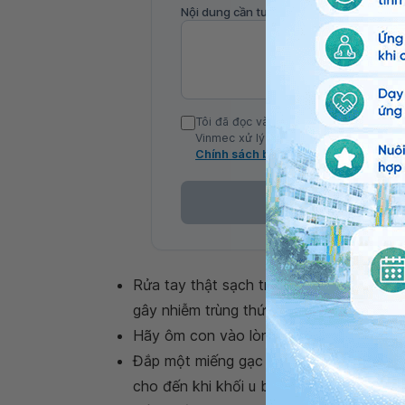
Nội dung cần tư vấn
Tôi đã đọc và đồng ý với Chính sách b
Vinmec xử lý DLCN của tôi theo quy đị
Chính sách bảo mật
Rửa tay thật sạch trước khi chạm vào vù
gây nhiễm trùng thứ cấp. Rửa tay cho co
Hãy ôm con vào lòng theo bất cứ cách 
Đắp một miếng gạc ấm lên khu vực bị chắ
cho đến khi khối u biến mất. Dùng khăn