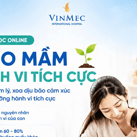
iều trị như thế nào?
 đến vài tháng. Nếu được điều trị, chắp có thể biến
ẽ khuyên bạn nên chườm ấm. Dưới đây là một số biện
 hệ tư vấn trong 24 giờ.
Số điện thoại
*