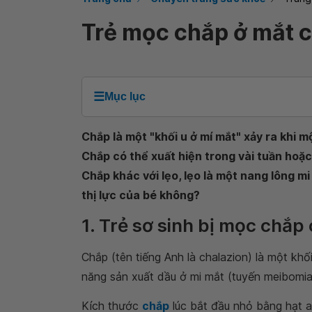
Trẻ mọc chắp ở mắt 
☰
Mục lục
Chắp là một "khối u ở mí mắt" xảy ra khi mộ
Chắp có thể xuất hiện trong vài tuần hoặc 
Chắp khác với lẹo, lẹo là một nang lông m
thị lực của bé không?
1. Trẻ sơ sinh bị mọc chắp
Chắp (tên tiếng Anh là chalazion) là một kh
năng sản xuất dầu ở mi mắt (tuyến meibomian
Kích thước
chắp
lúc bắt đầu nhỏ bằng hạt a