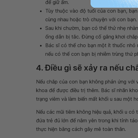
để giữ ấm.
Tùy thuộc vào độ tuổi của con bạn, bạn 
cùng nhau hoặc trò chuyện với con bạn.
Sau khi chườm, bạn có thể thử nhẹ nhà
ống dẫn bị tắc. Đừng cố gắng khơi chắp 
Bác sĩ có thể cho bạn một ít thuốc nhỏ
nếu có thể con bạn bị nhiễm trùng thứ p
4. Điều gì sẽ xảy ra nếu c
Nếu chắp của con bạn không phản ứng với vi
khoa để được điều trị thêm. Bác sĩ nhãn kho
trạng viêm và làm biến mất khối u sau một ho
Nếu các mũi tiêm không hiệu quả, khối u có t
đứa trẻ đủ lớn để nằm yên trong khi tỉnh táo 
thực hiện bằng cách gây mê toàn thân.