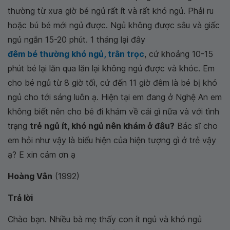
thường từ xưa giờ bé ngủ rất ít và rất khó ngủ. Phải ru
hoặc bú bé mới ngủ được. Ngủ không được sâu và giấc
ngủ ngắn 15-20 phút. 1 tháng lại đây
đêm bé thường khó ngủ, trằn trọc
, cứ khoảng 10-15
phút bé lại lăn qua lăn lại không ngủ được và khóc. Em
cho bé ngủ từ 8 giờ tối, cứ đến 11 giờ đêm là bé bị khó
ngủ cho tới sáng luôn ạ. Hiện tại em đang ở Nghệ An em
không biết nên cho bé đi khám về cái gì nữa và với tình
trạng
trẻ ngủ ít, khó ngủ nên khám ở đâu?
Bác sĩ cho
em hỏi như vậy là biểu hiện của hiện tượng gì ở trẻ vậy
ạ? E xin cảm ơn ạ
Hoàng Vân
(1992)
Trả lời
Chào bạn. Nhiều bà mẹ thấy con ít ngủ và khó ngủ