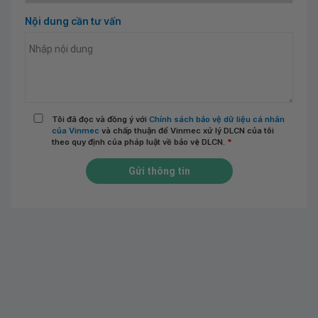
Nội dung cần tư vấn
Tôi đã đọc và đồng ý với
Chính sách bảo vệ dữ liệu cá nhân
của Vinmec
và chấp thuận để Vinmec xử lý DLCN của tôi
theo quy định của pháp luật về bảo vệ DLCN.
*
Gửi thông tin