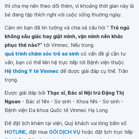
thì cha mẹ nên theo dõi thêm, vì khoảng thời gian này là
bé đang tập thích nghi với cuộc sống thường ngày.
Cảm ơn bạn đã tin tưởng và chia sẻ câu hỏi “
Trẻ ngủ
không sâu giấc hay giật mình, vặn mình nên khắc
phục thế nào?”
tới Vinmec. Nếu trong
quá trình chăm sóc trẻ sơ sinh
có vấn đề gì cần tư
vấn, bạn có thể liên hệ trực tiếp tới Bệnh viện thuộc
Hệ thống Y tế Vinmec
để được giải đáp cụ thể. Trân
trọng.
Được giải đáp bởi
Thạc sĩ, Bác sĩ Nội trú Đặng Thị
Ngoan
- Bác sĩ Nhi - Sơ sinh - Khoa Nhi - Sơ sinh -
Bệnh viện Đa khoa Quốc tế Vinmec Hạ Long
Để đặt lịch khám tại viện, Quý khách vui lòng bấm số
HOTLINE
, đặt mua
GÓI DỊCH VỤ
hoặc đặt lịch trực tiếp