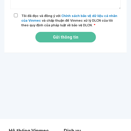
Tôi đã đọc và đồng ý với
Chính sách bảo vệ dữ liệu cá nhân
của Vinmec
và chấp thuận để Vinmec xử lý DLCN của tôi
theo quy định của pháp luật về bảo vệ DLCN.
*
Gửi thông tin
Hệ thống Vinmec
Dịch vụ