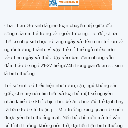
Chào bạn. Sơ sinh là giai đoạn chuyển tiếp giữa đời
sống của em bé trong và ngoài tử cung. Do đó, chưa
thể có nhịp sinh học rõ ràng ngày và đêm như trẻ lớn và
người trưởng thành. Vì vậy, trẻ có thể ngủ nhiều hơn
vào ban ngày và thức dậy vào ban đêm nhưng vẫn
đảm bảo bé ngủ 21-22 tiếng/24h trong giai đoạn sơ sinh
là bình thường.
Trẻ sơ sinh có biểu hiện như rướn, rặn, ngủ không sâu
giấc, cha mẹ nên tìm hiểu và loại bỏ một số nguyên
nhân khiến bé khó chịu như: bé ăn chưa đủ, trẻ lạnh hay
tã bẩn do bé tè hoặc ị,... Môi trường xung quanh bé nên
được yên tĩnh thoáng mát. Nếu bé chỉ rướn mà trẻ vẫn
bú bình thường, không nôn trớ, đại tiểu tiện bình thường