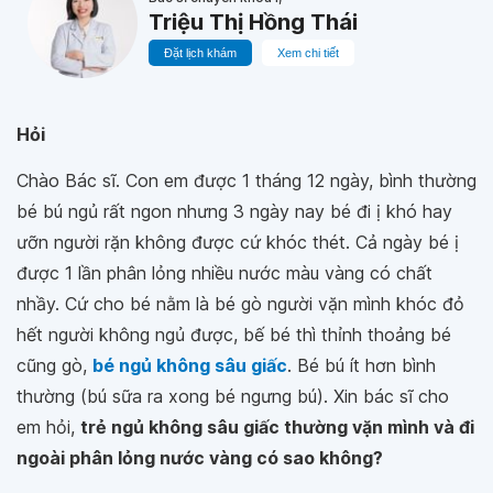
Triệu Thị Hồng Thái
Đặt lịch khám
Xem chi tiết
Hỏi
Chào Bác sĩ. Con em được 1 tháng 12 ngày, bình thường
bé bú ngủ rất ngon nhưng 3 ngày nay bé đi ị khó hay
ưỡn người rặn không được cứ khóc thét. Cả ngày bé ị
được 1 lần phân lỏng nhiều nước màu vàng có chất
nhầy. Cứ cho bé nằm là bé gò người vặn mình khóc đỏ
hết người không ngủ được, bế bé thì thỉnh thoảng bé
cũng gò,
bé ngủ không sâu giấc
. Bé bú ít hơn bình
thường (bú sữa ra xong bé ngưng bú). Xin bác sĩ cho
em hỏi,
trẻ ngủ không sâu giấc thường vặn mình và đi
ngoài phân lỏng nước vàng có sao không?