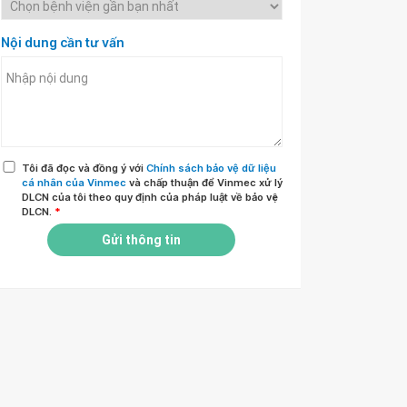
Nội dung cần tư vấn
Tôi đã đọc và đồng ý với
Chính sách bảo vệ dữ liệu
cá nhân của Vinmec
và chấp thuận để Vinmec xử lý
DLCN của tôi theo quy định của pháp luật về bảo vệ
DLCN.
*
Gửi thông tin