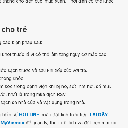
 tháng cho đến cuối mùa xuân. Thời gian có thể khác
 cho trẻ
g các biện pháp sau:
 khói thuốc lá vì có thể làm tăng nguy cơ mắc các
c sạch trước và sau khi tiếp xúc với trẻ.
 không khỏe.
 sóc trong bệnh viện khi bị ho, sốt, hắt hơi, sổ mũi.
ời, nhất là trong mùa dịch RSV.
 sạch sẽ nhà cửa và vật dụng trong nhà.
ng bấm số
HOTLINE
hoặc đặt lịch trực tiếp
TẠI ĐÂY
.
 MyVinmec
để quản lý, theo dõi lịch và đặt hẹn mọi lúc