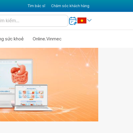
Tìm bác sĩ
Chăm sóc khách hàng
ng sức khoẻ
Online.Vinmec