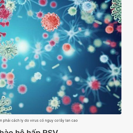
n phải cách ly do virus có nguy cơ lây lan cao
p bào hô hấp RSV