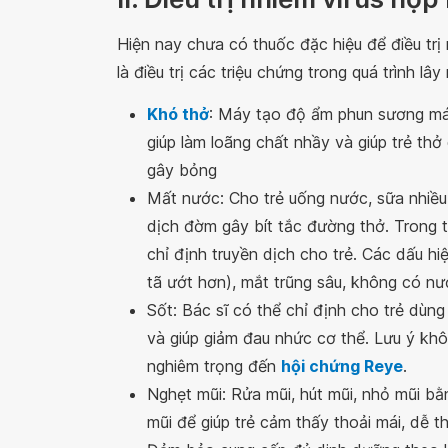
Hiện nay chưa có thuốc đặc hiệu để điều trị 
là điều trị các triệu chứng trong quá trình l
Khó thở
: Máy tạo độ ẩm phun sương má
giúp làm loãng chất nhầy và giúp trẻ th
gây bỏng
Mất nước: Cho trẻ uống nước, sữa nhiều
dịch đờm gây bít tắc đường thở. Trong t
chỉ định truyền dịch cho trẻ. Các dấu h
tã ướt hơn), mắt trũng sâu, không có nư
Sốt: Bác sĩ có thể chỉ định cho trẻ dùn
và giúp giảm đau nhức cơ thể. Lưu ý khô
nghiêm trọng đến
hội chứng Reye
.
Nghẹt mũi: Rửa mũi, hút mũi, nhỏ mũi b
mũi để giúp trẻ cảm thấy thoải mái, dễ t