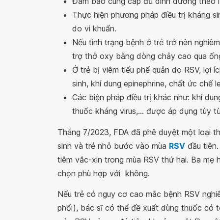
Đảm bảo cung cấp đủ dinh dưỡng theo l
Thực hiện phương pháp điều trị kháng s
do vi khuẩn.
Nếu tình trạng bệnh ở trẻ trở nên nghiêm
trợ thở oxy bằng dòng chảy cao qua ố
Ở trẻ bị viêm tiểu phế quản do RSV, lợi 
sinh, khí dung epinephrine, chất ức chế 
Các biện pháp điều trị khác như: khí dung
thuốc kháng virus,… được áp dụng tùy t
Tháng 7/2023, FDA đã phê duyệt một loại thu
sinh và trẻ nhỏ bước vào mùa
RSV
đầu tiên.
tiêm vắc-xin trong mùa RSV thứ hai. Ba mẹ h
chọn phù hợp với không.
Nếu trẻ có nguy cơ cao mắc bệnh RSV nghiê
phổi), bác sĩ có thể đề xuất dùng thuốc có t