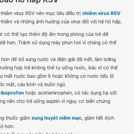
nhiễm virus RSV nên mục tiêu điều trị
nhiễm virus RSV
ây nhiễm và những ảnh hưởng của virus đối với hệ hô hấp.
t có thể tạo thêm độ ẩm trong phòng của trẻ để
ở dễ hơn. Tránh sử dụng máy phun hơi vì chúng có thể
 hơn để bổ sung nước và điện giải đã mất, làm loãng
rường hợp trẻ không thể tự uống nước, bác sĩ có thể
iệu mất nước bao gồm ít hoặc không có nước tiểu (ít
ớc mắt, cáu kỉnh và buồn ngủ.
g
ibuprofen
hoặc acetaminophen, có tác dụng hạ sốt
ng nên cho trẻ uống aspirin vì nguy cơ biến chứng
ằng thuốc giảm
xung huyết niêm mạc
, giảm tiết dịch
hở hơn.