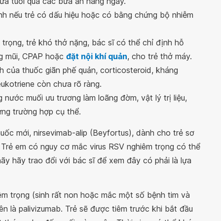
ứa tuổi qua các bữa ăn hàng ngày.
inh nếu trẻ có dấu hiệu hoặc có bằng chứng bộ nhiễm
 trọng, trẻ khó thở nặng, bác sĩ có thể chỉ định hỗ
ng mũi, CPAP hoặc
đặt nội khí quản
, cho trẻ thở máy.
ích của thuốc giãn phế quản, corticosteroid, kháng
leukotriene còn chưa rõ ràng.
 nước muối ưu trương làm loãng đờm, vật lý trị liệu,
ừng trường hợp cụ thể.
ốc mới, nirsevimab-alip (Beyfortus), dành cho trẻ sơ
 Trẻ em có nguy cơ mắc virus RSV nghiêm trọng có thể
ãy hãy trao đổi với bác sĩ để xem đây có phải là lựa
m trọng (sinh rất non hoặc mắc một số bệnh tim và
ên là palivizumab. Trẻ sẽ được tiêm trước khi bắt đầu