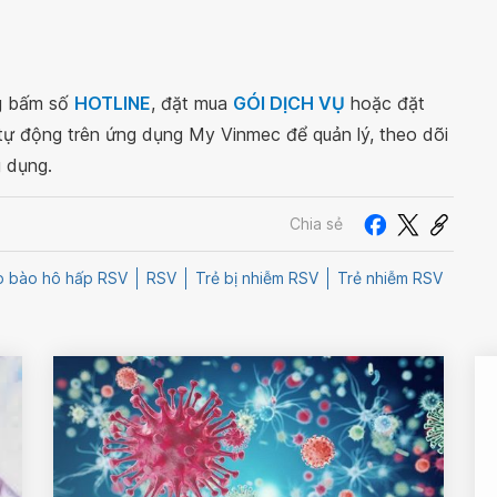
ng bấm số
HOTLINE
, đặt mua
GÓI DỊCH VỤ
hoặc đặt
 tự động trên ứng dụng My Vinmec để quản lý, theo dõi
g dụng.
Chia sẻ
ợp bào hô hấp RSV
RSV
Trẻ bị nhiễm RSV
Trẻ nhiễm RSV