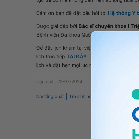
tục thì có thể không cần nằm ấp lồng nữa b
Cảm ơn bạn đã đặt câu hỏi tới
Hệ thống Y 
Được giải đáp bởi
Bác sĩ chuyên khoa I Tri
Bệnh viện Đa khoa Quốc tế Vinmec Times Ci
Để đặt lịch khám tại viện, Quý khách vui lò
lịch trực tiếp
TẠI ĐÂY
. Tải và đặt lịch khám
lịch và đặt hẹn mọi lúc mọi nơi ngay trên ứn
Cập nhật: 22-07-2024
Nhi tổng quát
Trẻ sinh non nằm lồng ấp
Nằm l