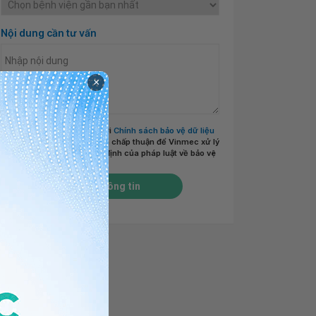
Nội dung cần tư vấn
×
Tôi đã đọc và đồng ý với
Chính sách bảo vệ dữ liệu
cá nhân của Vinmec
và chấp thuận để Vinmec xử lý
DLCN của tôi theo quy định của pháp luật về bảo vệ
DLCN.
*
Gửi thông tin