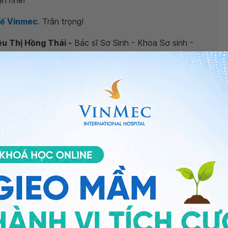
ạn nhé!
tế Vinmec
. Trân trọng!
ệu Thị Hồng Thái -
Bác sĩ Sơ Sinh - Khoa Sơ sinh -
ty.
ng bấm số
HOTLINE
, đặt mua
GÓI DỊCH VỤ
hoặc đặt
 tự động trên ứng dụng My Vinmec để quản lý, theo dõi
g dụng.
Chia sẻ
ồng ấp
QnA
Chăm sóc trẻ sinh non
Trẻ sinh non