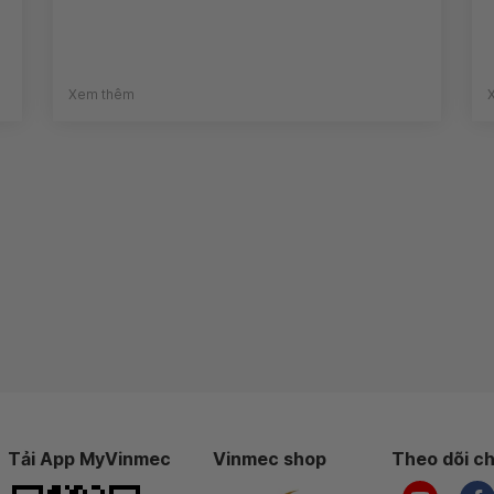
Xem thêm
Tải App MyVinmec
Vinmec shop
Theo dõi ch