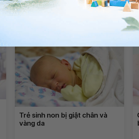
Qua tuổi dậy thì có cao lên
được không?
Xem thêm
Trẻ sinh non bị giật chân và
vàng da