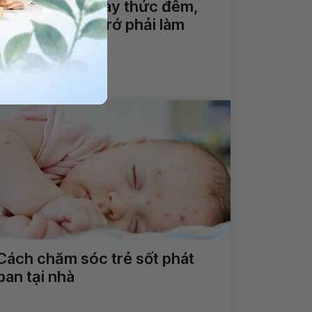
Trẻ hay ngủ ngày thức đêm,
vặn mình, nôn trớ phải làm
sao?
Xem thêm
Cách chăm sóc trẻ sốt phát
ban tại nhà