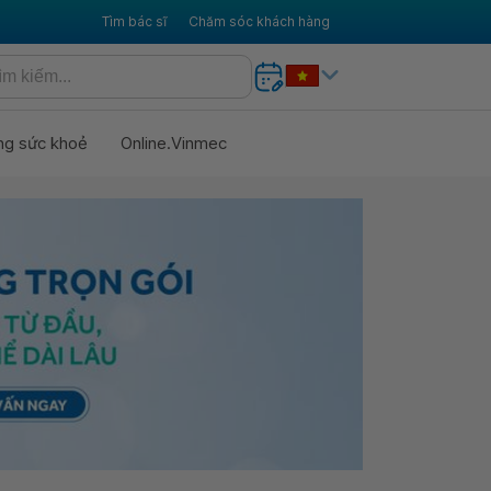
Tìm bác sĩ
Chăm sóc khách hàng
ng sức khoẻ
Online.Vinmec