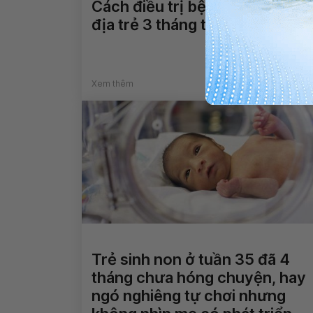
Cách điều trị bệnh viêm da cơ
địa trẻ 3 tháng tuổi
Xem thêm
Trẻ sinh non ở tuần 35 đã 4
tháng chưa hóng chuyện, hay
ngó nghiêng tự chơi nhưng