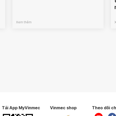
Xem thêm
Tải App MyVinmec
Vinmec shop
Theo dõi ch