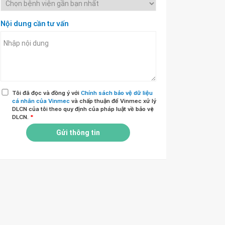
Nội dung cần tư vấn
Tôi đã đọc và đồng ý với
Chính sách bảo vệ dữ liệu
cá nhân của Vinmec
và chấp thuận để Vinmec xử lý
DLCN của tôi theo quy định của pháp luật về bảo vệ
DLCN.
*
Gửi thông tin