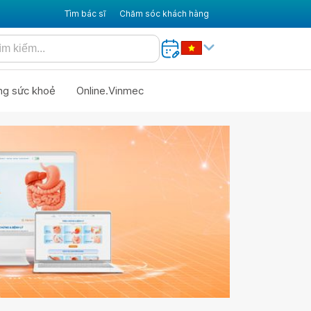
Tìm bác sĩ
Chăm sóc khách hàng
ng sức khoẻ
Online.Vinmec