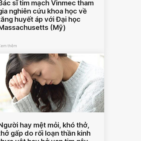
Bác sĩ tim mạch Vinmec tham
gia nghiên cứu khoa học về
tăng huyết áp với Đại học
Massachusetts (Mỹ)
Xem thêm
Người hay mệt mỏi, khó thở,
thở gấp do rối loạn thần kinh