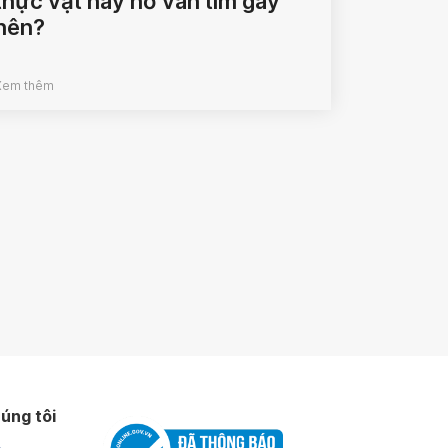
thực vật hay hở van tim gây
nên?
Xem thêm
úng tôi