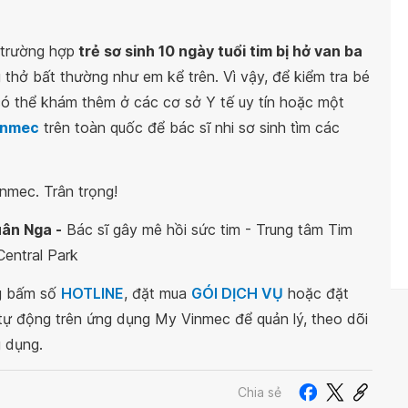
 trường hợp
trẻ sơ sinh 10 ngày tuổi tim bị hở van ba
g thở bất thường như em kể trên. Vì vậy, để kiểm tra bé
ó thể khám thêm ở các cơ sở Y tế uy tín hoặc một
inmec
trên toàn quốc để bác sĩ nhi sơ sinh tìm các
nmec. Trân trọng!
uân Nga -
Bác sĩ gây mê hồi sức tim - Trung tâm Tim
entral Park
ng bấm số
HOTLINE
, đặt mua
GÓI DỊCH VỤ
hoặc đặt
 tự động trên ứng dụng My Vinmec để quản lý, theo dõi
g dụng.
Chia sẻ