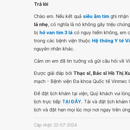
Trả lời
Chào em. Nếu kết quả
siêu âm tim
ghi nhận
lá nhẹ
, có nghĩa là nó không gây triệu chứn
bị
hở van tim 3 lá
có nguy hiểm không, em c
trong các bệnh viện thuộc
Hệ thống Y tế V
nguyên nhân khác.
Cảm ơn em đã tin tưởng và gửi câu hỏi về Vi
Được giải đáp bởi
Thạc sĩ, Bác sĩ Hồ Thị X
mạch - Bệnh viện Đa khoa Quốc tế Vinmec C
Để đặt lịch khám tại viện, Quý khách vui lò
lịch trực tiếp
TẠI ĐÂY
. Tải và đặt lịch khám
lịch và đặt hẹn mọi lúc mọi nơi ngay trên ứn
Cập nhật: 22-07-2024