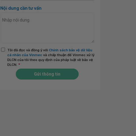
Nội dung cần tư vấn
Tôi đã đọc và đồng ý với
Chính sách bảo vệ dữ liệu
cá nhân của Vinmec
và chấp thuận để Vinmec xử lý
DLCN của tôi theo quy định của pháp luật về bảo vệ
DLCN.
*
Gửi thông tin