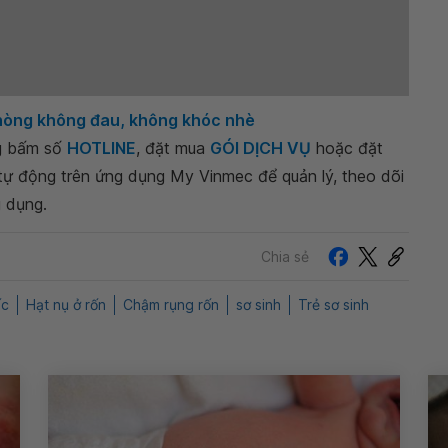
 phòng không đau, không khóc nhè
ng bấm số
HOTLINE
, đặt mua
GÓI DỊCH VỤ
hoặc đặt
 tự động trên ứng dụng My Vinmec để quản lý, theo dõi
g dụng.
Chia sẻ
ấc
Hạt nụ ở rốn
Chậm rụng rốn
sơ sinh
Trẻ sơ sinh