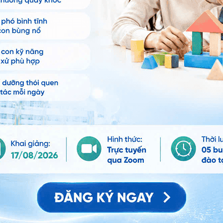
au 6-8 ngày sau sinh. Bề mặt của chân rốn sẽ được che
 12-15 ngày. Sự chậm trễ hóa biểu bì ở chân cuống rốn
ường và làm
chậm rụng rốn
và tạo nụ hạt ở rốn. Khi tồn
ng nhạt, có thể có mủ và mùi hôi khi bị bội nhiễm.
òng bội nhiễm rốn. Nếu tình trạng chảy, rỉ dịch ở rốn
c sĩ chuyên khoa khám để được tư vấn và có phương
uộc Hệ thống Y tế Vinmec trên toàn quốc để được các
.
 Vinmec
. Trân trọng.
i Thị Hà
- Bác sĩ Nhi - Sơ sinh - Khoa Nhi - Sơ sinh -
.