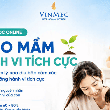
ảo vệ dữ liệu cá nhân của Vinmec và chấp thuận để
nh của pháp luật về bảo vệ DLCN.
Đăng Ký
in quá mức.
i vào tai...
u chứng bệnh lý của các cơ quan bệnh lý kèm theo.
n quá lo lắng, cần tìm các nguyên nhân để hạn chế