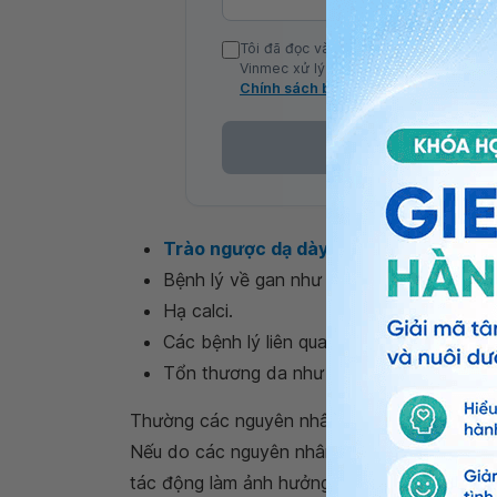
Tôi đã đọc và đồng ý với Chính sách b
Vinmec xử lý DLCN của tôi theo quy đị
Chính sách bảo mật
Trào ngược dạ dày
.
Bệnh lý về gan như vàng da tăng Bilirub
Hạ calci.
Các bệnh lý liên quan đến thần kinh.
Tổn thương da như viêm da, côn trùng chu
Thường các nguyên nhân bệnh lý có các triệ
Nếu do các nguyên nhân sinh lý mẹ không nê
tác động làm ảnh hưởng đến trẻ.