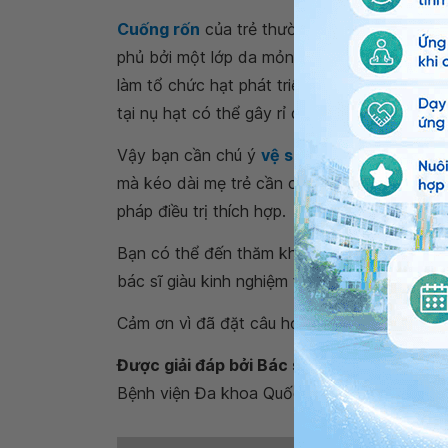
Cuống rốn
của trẻ thường khô và rụng đi s
phủ bởi một lớp da mỏng và liền sẹo hẳn sau
làm tổ chức hạt phát triển quá mức bình th
tại nụ hạt có thể gây rỉ dịch nâu đỏ hoặc và
Vậy bạn cần chú ý
vệ sinh rốn
cho con đề ph
mà kéo dài mẹ trẻ cần cho trẻ đến khám bá
pháp điều trị thích hợp.
Bạn có thể đến thăm khám tại các cơ sở th
bác sĩ giàu kinh nghiệm tư vấn và hướng dẫn
Cảm ơn vì đã đặt câu hỏi tới
Hệ thống Y tế
Được giải đáp bởi Bác sĩ chuyên khoa I Bù
Bệnh viện Đa khoa Quốc tế Vinmec Hạ Long