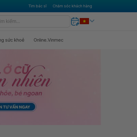
Tìm bác sĩ
Chăm sóc khách hàng
ng sức khoẻ
Online.Vinmec