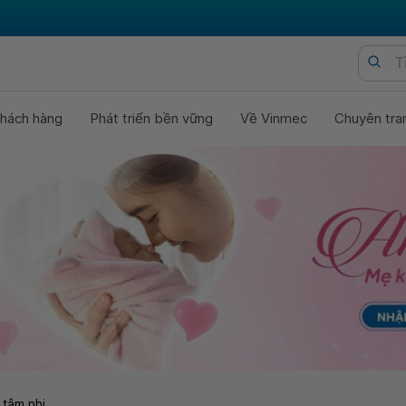
hách hàng
Phát triển bền vững
Về Vinmec
Chuyên tra
 tâm nhi