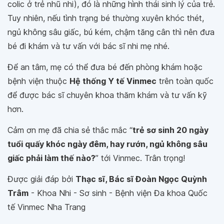
colic ở trẻ nhũ nhi), đó là những hình thái sinh lý của trẻ.
Tuy nhiên, nếu tình trạng bé thường xuyên khóc thét,
ngủ không sâu giấc, bú kém, chậm tăng cân thì nên đưa
bé đi khám và tư vấn với bác sĩ nhi mẹ nhé.
Để an tâm, mẹ có thể đưa bé đến phòng khám hoặc
bệnh viện thuộc
Hệ thống Y tế Vinmec
trên toàn quốc
để được bác sĩ chuyên khoa thăm khám và tư vấn kỹ
hơn.
Cảm ơn mẹ đã chia sẻ thắc mắc “
trẻ sơ sinh 20 ngày
tuổi quấy khóc ngày đêm, hay rướn, ngủ không sâu
giấc phải làm thế nào?
” tới Vinmec. Trân trọng!
Được giải đáp bởi
Thạc sĩ, Bác sĩ Đoàn Ngọc Quỳnh
Trâm
- Khoa Nhi - Sơ sinh - Bệnh viện Đa khoa Quốc
tế Vinmec Nha Trang