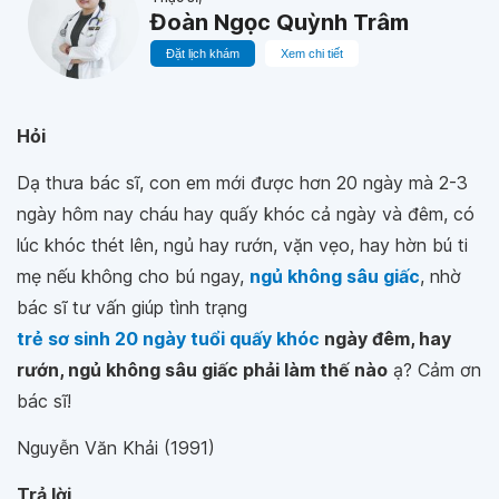
Đoàn Ngọc Quỳnh Trâm
Đặt lịch khám
Xem chi tiết
Hỏi
Dạ thưa bác sĩ, con em mới được hơn 20 ngày mà 2-3
ngày hôm nay cháu hay quấy khóc cả ngày và đêm, có
lúc khóc thét lên, ngủ hay rướn, vặn vẹo, hay hờn bú ti
mẹ nếu không cho bú ngay,
ngủ không sâu giấc
, nhờ
bác sĩ tư vấn giúp tình trạng
trẻ sơ sinh 20 ngày tuổi quấy khóc
ngày đêm, hay
rướn, ngủ không sâu giấc phải làm thế nào
ạ? Cảm ơn
bác sĩ!
Nguyễn Văn Khải (1991)
Trả lời