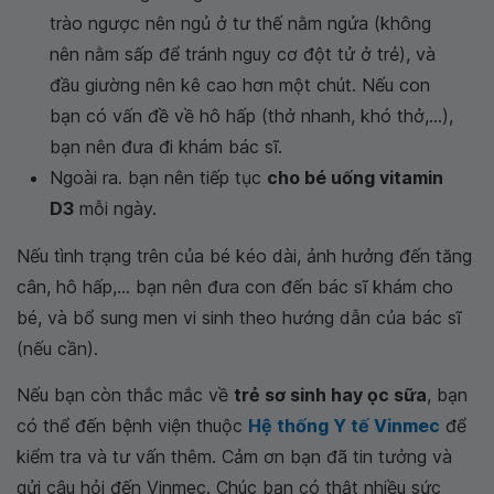
trào ngược nên ngủ ở tư thế nằm ngửa (không
nên nằm sấp để tránh nguy cơ đột tử ở trẻ), và
đầu giường nên kê cao hơn một chút. Nếu con
bạn có vấn đề về hô hấp (thở nhanh, khó thở,...),
bạn nên đưa đi khám bác sĩ.
Ngoài ra. bạn nên tiếp tục
cho bé uống vitamin
D3
mỗi ngày.
Nếu tình trạng trên của bé kéo dài, ảnh hưởng đến tăng
cân, hô hấp,... bạn nên đưa con đến bác sĩ khám cho
bé, và bổ sung men vi sinh theo hướng dẫn của bác sĩ
(nếu cần).
Nếu bạn còn thắc mắc về
trẻ sơ sinh hay ọc sữa
, bạn
có thể đến bệnh viện thuộc
Hệ thống Y tế Vinmec
để
kiểm tra và tư vấn thêm. Cảm ơn bạn đã tin tưởng và
gửi câu hỏi đến Vinmec. Chúc bạn có thật nhiều sức