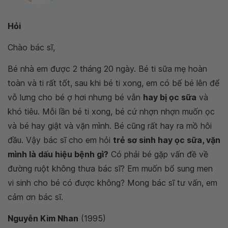
Hỏi
Chào bác sĩ,
Bé nhà em được 2 tháng 20 ngày. Bé ti sữa mẹ hoàn
toàn và ti rất tốt, sau khi bé ti xong, em có bế bé lên để
vỗ lưng cho bé ợ hơi nhưng bé vẫn
hay bị ọc sữa
và
khó tiêu. Mỗi lần bé ti xong, bé cứ nhợn nhợn muốn ọc
và bé hay giật và vặn mình. Bé cũng rất hay ra mồ hôi
đầu. Vậy bác sĩ cho em hỏi
trẻ sơ sinh hay ọc sữa, vặn
mình là dấu hiệu bệnh gì?
Có phải bé gặp vấn đề về
đường ruột không thưa bác sĩ? Em muốn bổ sung men
vi sinh cho bé có được không? Mong bác sĩ tư vấn, em
cảm ơn bác sĩ.
Nguyễn Kim Nhan
(1995)