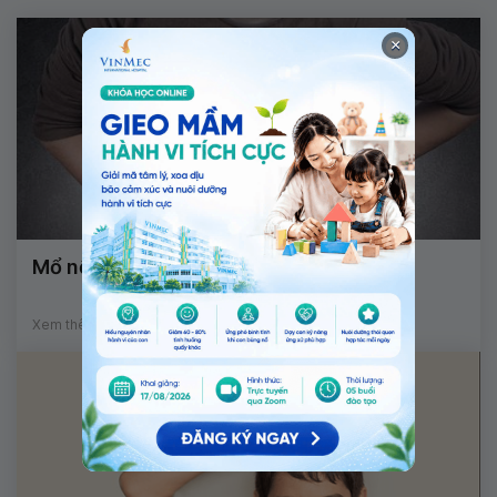
×
Mổ nội soi điều trị thoát vị hoành
Xem thêm