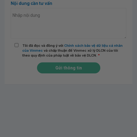
Nội dung cần tư vấn
Tôi đã đọc và đồng ý với
Chính sách bảo vệ dữ liệu cá nhân
của Vinmec
và chấp thuận để Vinmec xử lý DLCN của tôi
theo quy định của pháp luật về bảo vệ DLCN.
*
Gửi thông tin