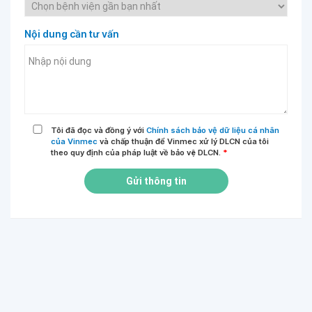
Nội dung cần tư vấn
Tôi đã đọc và đồng ý với
Chính sách bảo vệ dữ liệu cá nhân
của Vinmec
và chấp thuận để Vinmec xử lý DLCN của tôi
theo quy định của pháp luật về bảo vệ DLCN.
*
Gửi thông tin