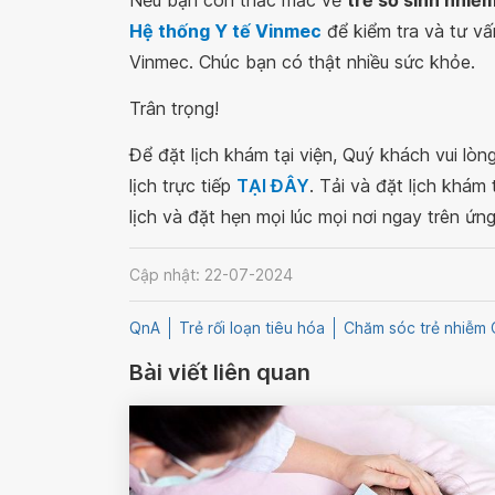
Nếu bạn còn thắc mắc về
trẻ sơ sinh nhiễ
Hệ thống Y tế Vinmec
để kiểm tra và tư vấ
Vinmec. Chúc bạn có thật nhiều sức khỏe.
Trân trọng!
Để đặt lịch khám tại viện, Quý khách vui lò
lịch trực tiếp
TẠI ĐÂY
. Tải và đặt lịch khám
lịch và đặt hẹn mọi lúc mọi nơi ngay trên ứn
Cập nhật: 22-07-2024
QnA
Trẻ rối loạn tiêu hóa
Chăm sóc trẻ nhiễm 
Bài viết liên quan