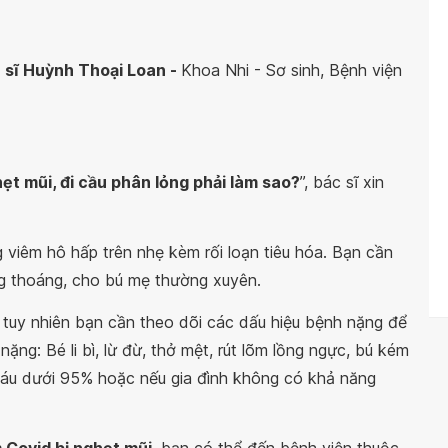
c sĩ Huỳnh Thoại Loan -
Khoa Nhi - Sơ sinh, Bệnh viện
ẹt mũi, đi cầu phân lỏng phải làm sao?
”, bác sĩ xin
g viêm hô hấp trên nhẹ kèm rối loạn tiêu hóa. Bạn cần
ng thoáng, cho bú mẹ thường xuyên.
ị, tuy nhiên bạn cần theo dõi các dấu hiệu bệnh nặng để
ặng: Bé li bì, lừ đừ, thở mệt, rút lõm lồng ngực, bú kém
máu dưới 95% hoặc nếu gia đình không có khả năng