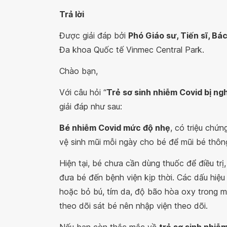
Trả lời
Được giải đáp bởi
Phó Giáo sư, Tiến sĩ, Bá
Đa khoa Quốc tế Vinmec Central Park.
Chào bạn,
Với câu hỏi “
Trẻ sơ sinh nhiễm Covid bị ngh
giải đáp như sau:
Bé nhiễm Covid mức độ nhẹ
, có triệu chứn
vệ sinh mũi mỗi ngày cho bé để mũi bé thô
Hiện tại, bé chưa cần dùng thuốc để điều tr
đưa bé đến bệnh viện kịp thời. Các dấu hiệu n
hoặc bỏ bú, tím da, độ bão hòa oxy trong 
theo dõi sát bé nên nhập viện theo dõi.