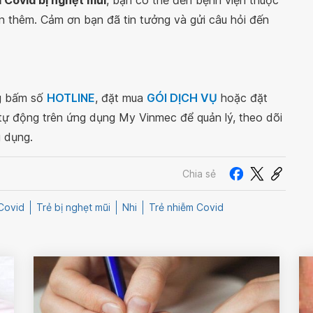
m Covid bị nghẹt mũi
, bạn có thể đến bệnh viện thuộc
n thêm. Cảm ơn bạn đã tin tưởng và gửi câu hỏi đến
ng bấm số
HOTLINE
, đặt mua
GÓI DỊCH VỤ
hoặc đặt
 tự động trên ứng dụng My Vinmec để quản lý, theo dõi
g dụng.
Chia sẻ
Covid
Trẻ bị nghẹt mũi
Nhi
Trẻ nhiễm Covid