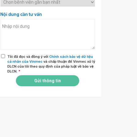
Nội dung cần tư vấn
Tôi đã đọc và đồng ý với
Chính sách bảo vệ dữ liệu
cá nhân của Vinmec
và chấp thuận để Vinmec xử lý
DLCN của tôi theo quy định của pháp luật về bảo vệ
DLCN.
*
Gửi thông tin