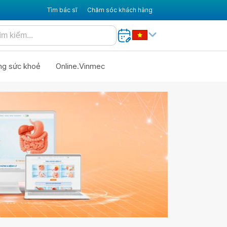
Tìm bác sĩ
Chăm sóc khách hàng
ng sức khoẻ
Online.Vinmec